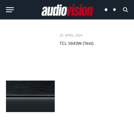
audiovision
audiovision
iOS-
Android-
App
App
20. APRIL 2024
TCL S643W (Test)