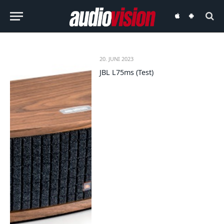
audiovision
audiovision
iOS-
Android-
App
App
20. JUNI 2023
JBL L75ms (Test)