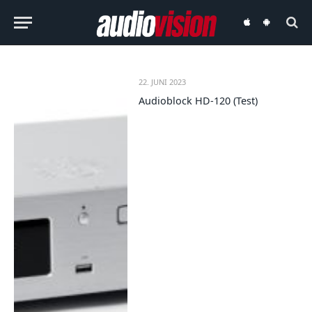
audiovision
audiovision
iOS-
Android-
App
App
22. JUNI 2023
Audioblock HD-120 (Test)