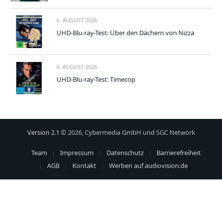
6. AUGUST 2026
UHD-Blu-ray-Test: Über den Dächern von Nizza
6. AUGUST 2026
UHD-Blu-ray-Test: Timecop
Version 2.1
© 2026, Cybermedia GmbH und SGC Network
Team
Impressum
Datenschutz
Barrierefreiheit
AGB
Kontakt
Werben auf audiovision.de