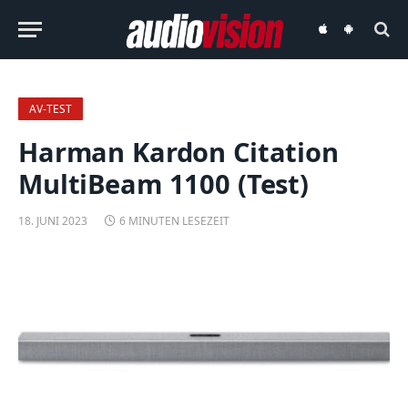
audiovision
audiovision
iOS-
Android-
App
App
AV-TEST
Harman Kardon Citation
MultiBeam 1100 (Test)
18. JUNI 2023
6 MINUTEN LESEZEIT