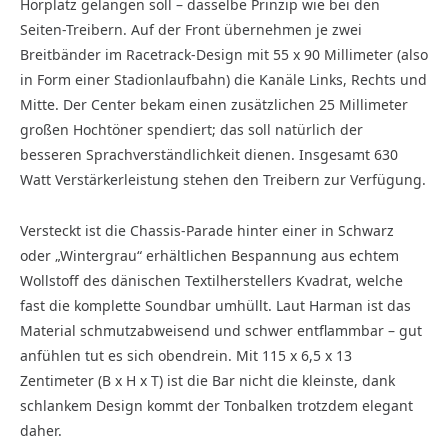
Hörplatz gelangen soll – dasselbe Prinzip wie bei den
Seiten-Treibern. Auf der Front übernehmen je zwei
Breitbänder im Racetrack-Design mit 55 x 90 Millimeter (also
in Form einer Stadionlaufbahn) die Kanäle Links, Rechts und
Mitte. Der Center bekam einen zusätzlichen 25 Millimeter
großen Hochtöner spendiert; das soll natürlich der
besseren Sprachverständlichkeit dienen. Insgesamt 630
Watt Verstärkerleistung stehen den Treibern zur Verfügung.
Versteckt ist die Chassis-Parade hinter einer in Schwarz
oder „Wintergrau“ erhältlichen Bespannung aus echtem
Wollstoff des dänischen Textilherstellers Kvadrat, welche
fast die komplette Soundbar umhüllt. Laut Harman ist das
Material schmutzabweisend und schwer entflammbar – gut
anfühlen tut es sich obendrein. Mit 115 x 6,5 x 13
Zentimeter (B x H x T) ist die Bar nicht die kleinste, dank
schlankem Design kommt der Tonbalken trotzdem elegant
daher.