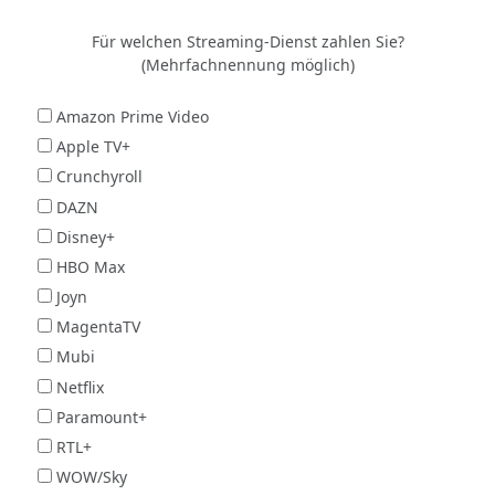
Für welchen Streaming-Dienst zahlen Sie?
(Mehrfachnennung möglich)
Amazon Prime Video
Apple TV+
Crunchyroll
DAZN
Disney+
HBO Max
Joyn
MagentaTV
Mubi
Netflix
Paramount+
RTL+
WOW/Sky