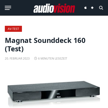
audiovision
audiovision
iOS-
Android-
App
App
AV-TEST
Magnat Sounddeck 160
(Test)
20. FEBRUAR 2023
6 MINUTEN LESEZEIT