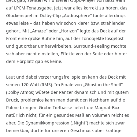
Deck gab, stellten wir unseren Oppo-Player von Bitstream
auf LPCM-Tonausgabe. Jetzt war alles korrekt zu hören, das
Glockenspiel im Dolby-Clip „Audiosphere“ tönte allerdings
etwas leise – das haben wir schon klarer bzw. strahlender
gehört. Mit „Amaze“ oder „Horizon“ legte das Deck auf der
Front eine große Bühne hin, auf der Tonobjekte losgelöst
und gut ortbar umherwirbelten. Surround-Feeling mochte
sich aber nicht einstellen, Effekte von der Seite oder hinter
dem Hörplatz gab es keine.
Laut und dabei verzerrungsfrei spielen kann das Deck mit
seinen 120 Watt (RMS). Im Finale von „Ghost in the Shell“
(Dolby Atmos) wütete der Panzer dynamisch und mit gutem
Druck, problemlos kann man damit den Nachbarn auf die
Palme bringen. Grobe Tiefbässe liefert die Magnat-Box
natürlich nicht, für ein gesundes Maß an Volumen reicht es
aber. Die Dynamikkompression („Night“) machte sich zwar
bemerkbar, dürfte für unseren Geschmack aber kräftiger