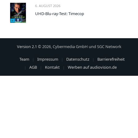
6. AUGUST 2026
UHD-Blu-ray-Test: Timecop
Version 2.1
© 2026, Cybermedia GmbH und SGC Network
Team
Impressum
Datenschutz
Barrierefreiheit
AGB
Kontakt
Werben auf audiovision.de