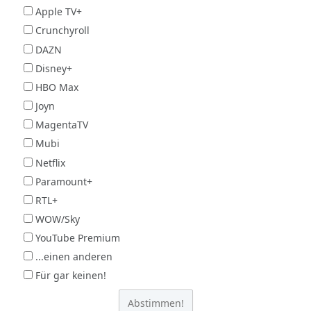
Apple TV+
Crunchyroll
DAZN
Disney+
HBO Max
Joyn
MagentaTV
Mubi
Netflix
Paramount+
RTL+
WOW/Sky
YouTube Premium
...einen anderen
Für gar keinen!