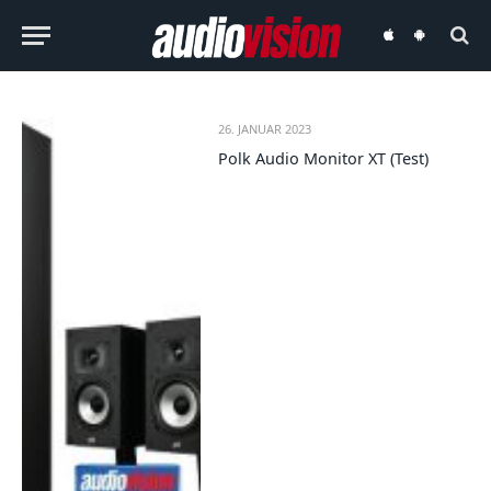
audiovision
audiovision
iOS-
Android-
App
App
26. JANUAR 2023
Polk Audio Monitor XT (Test)