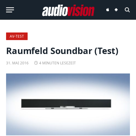
audiovision
audiovision
iOS-
Android-
App
App
AV-TEST
Raumfeld Soundbar (Test)
31. MAI 2016
4 MINUTEN LESEZEIT