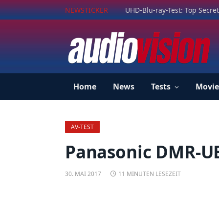
NEWSTICKER
UHD-Blu-ray-Test: Top Secret
Home
News
Tests
Movie
AV-TEST
Panasonic DMR-UB
30. MAI 2017
11 MINUTEN LESEZEIT