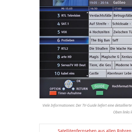
Viele Informationen: Der TV-Guide liefert eine detaill
Oben links l
Satellitenfernsehen aus allen Rohren