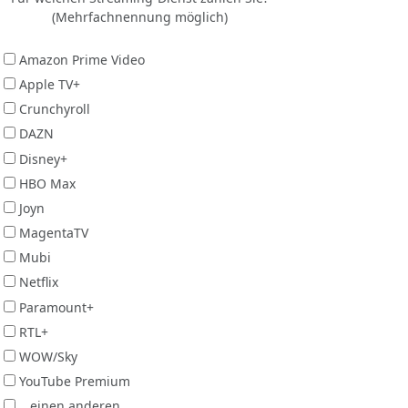
(Mehrfachnennung möglich)
Amazon Prime Video
Apple TV+
Crunchyroll
DAZN
Disney+
HBO Max
Joyn
MagentaTV
Mubi
Netflix
Paramount+
RTL+
WOW/Sky
YouTube Premium
...einen anderen