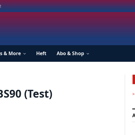
!
s & More
Heft
Abo & Shop
S90 (Test)
>
A