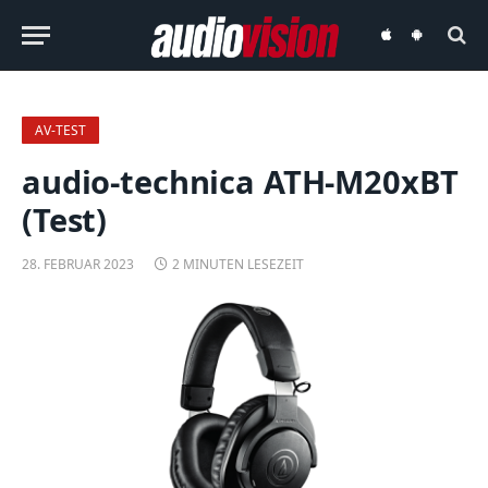
audiovision
audiovision
iOS-
Android-
App
App
AV-TEST
audio-technica ATH-M20xBT
(Test)
28. FEBRUAR 2023
2 MINUTEN LESEZEIT