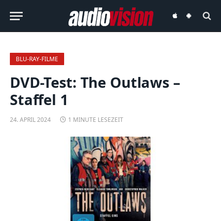
audiovision
audiovision
iOS-
Android-
App
App
BLU-RAY-FILME
DVD-Test: The Outlaws –
Staffel 1
24. APRIL 2024
1 MINUTE LESEZEIT