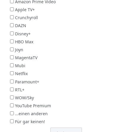
Amazon Prime Video
Apple TV+
Crunchyroll
DAZN
Disney+
HBO Max
Joyn
MagentaTV
Mubi
Netflix
Paramount+
RTL+
WOW/Sky
YouTube Premium
...einen anderen
Für gar keinen!