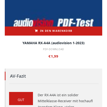
IN DEN WARENKORB
YAMAHA RX-A4A (audiovision 1-2023)
PDF-DOWNLOAD
€
1,99
AV-Fazit
Der RX-A4A ist ein solider
GUT
Mittelklasse-Receiver mit hochaufl
ösendem Klang, vielen