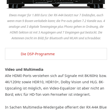
Etwas mager für 1.800 Euro: Der RX-A4A besitzt nur 7 Endstufen, auch
wenn man 9 Boxen verkabeln kann; die Pre-outs geben 7.2 Kanäle aus. 4
analoge und 3 digitale Toneingänge plus Phono gehen in Ordnung, die
HDMI-Sektion ist mit 3 Ausgängen und 7 Eingängen gut bestückt. Die
Antennen (nicht im Bild) für Bluetooth und WLAN sind schraubbar.
Die DSP-Programme
Video und Multimedia
Alle HDMI-Ports verstehen sich auf Signale mit 8K/60Hz bzw.
4K/120Hz sowie HDR10, HDR10+, Dolby Vision und HLG. 8K-
Upscaling ist möglich, ein Video-Equalizer ist aber nicht an
Bord; eArc für HD-Ton vom Fernseher ist integriert.
In Sachen Multimedia-Wiedergabe offeriert der RX-A4A Blue