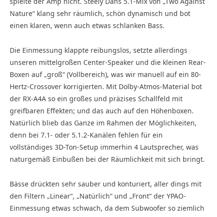
spielte der Amp nicht. Steely Dans 5.1-Mix von „Two Against
Nature“ klang sehr räumlich, schön dynamisch und bot
einen klaren, wenn auch etwas schlanken Bass.
Die Einmessung klappte reibungslos, setzte allerdings
unseren mittelgroßen Center-Speaker und die kleinen Rear-
Boxen auf „groß“ (Vollbereich), was wir manuell auf ein 80-
Hertz-Crossover korrigierten. Mit Dolby-Atmos-Material bot
der RX-A4A so ein großes und präzises Schallfeld mit
greifbaren Effekten; und das auch auf den Höhenboxen.
Natürlich blieb das Ganze im Rahmen der Möglichkeiten,
denn bei 7.1- oder 5.1.2-Kanälen fehlen für ein
vollständiges 3D-Ton-Setup immerhin 4 Lautsprecher, was
naturgemäß Einbußen bei der Räumlichkeit mit sich bringt.
Bässe drückten sehr sauber und konturiert, aller dings mit
den Filtern „Linear“, „Natürlich“ und „Front“ der YPAO-
Einmessung etwas schwach, da dem Subwoofer so ziemlich