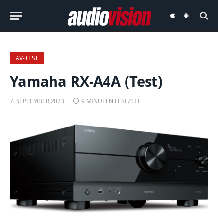
audiovision
audiovision
iOS-
Android-
App
App
AV-TEST
Yamaha RX-A4A (Test)
7. SEPTEMBER 2023
9 MINUTEN LESEZEIT