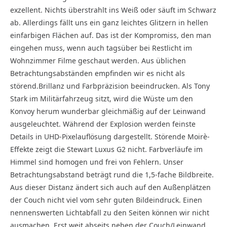
exzellent. Nichts überstrahlt ins Weiß oder säuft im Schwarz
ab. Allerdings fällt uns ein ganz leichtes Glitzern in hellen
einfarbigen Flächen auf. Das ist der Kompromiss, den man
eingehen muss, wenn auch tagsüber bei Restlicht im
Wohnzimmer Filme geschaut werden. Aus üblichen
Betrachtungsabständen empfinden wir es nicht als
störend.Brillanz und Farbpräzision beeindrucken. Als Tony
Stark im Militärfahrzeug sitzt, wird die Wüste um den
Konvoy herum wunderbar gleichmäßig auf der Leinwand
ausgeleuchtet. Während der Explosion werden feinste
Details in UHD-Pixelauflösung dargestellt. Störende Moirè-
Effekte zeigt die Stewart Luxus G2 nicht. Farbverläufe im
Himmel sind homogen und frei von Fehlern. Unser
Betrachtungsabstand beträgt rund die 1,5-fache Bildbreite.
Aus dieser Distanz ändert sich auch auf den Außenplätzen
der Couch nicht viel vom sehr guten Bildeindruck. Einen
nennenswerten Lichtabfall zu den Seiten können wir nicht
ausmachen. Erst weit abseits neben der Couch/Leinwand