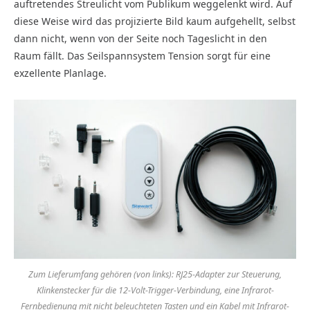
auftretendes Streulicht vom Publikum weggelenkt wird. Auf
diese Weise wird das projizierte Bild kaum aufgehellt, selbst
dann nicht, wenn von der Seite noch Tageslicht in den
Raum fällt. Das Seilspannsystem Tension sorgt für eine
exzellente Planlage.
Zum Lieferumfang gehören (von links): RJ25-Adapter zur Steuerung,
Klinkenstecker für die 12-Volt-Trigger-Verbindung, eine Infrarot-
Fernbedienung mit nicht beleuchteten Tasten und ein Kabel mit Infrarot-