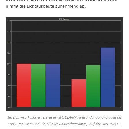
nimmt die Lichtausbeute zunehmend ab.
Im Lichtweg kalibriert erzielt der JVC DLA-N7 leinwandunabhängig jeweils
100% Rot, Grün und Blau (linkes Balkendiagramm). Auf der FireHawk G5