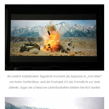
Bei seitlich einfallendem Tageslicht erscheint die Explosion in „Iron Man“
mit hoher Farbbrillanz, weil die FireHawk G5 das Fremdlicht zur Seite
ablenkt. Sogar die schwarzen Letterboxbalken bleiben herrlich dunkel.