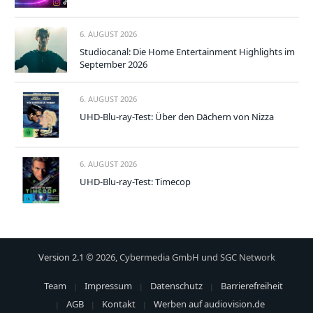
6. AUGUST 2026
Studiocanal: Die Home Entertainment Highlights im
September 2026
6. AUGUST 2026
UHD-Blu-ray-Test: Über den Dächern von Nizza
6. AUGUST 2026
UHD-Blu-ray-Test: Timecop
Version 2.1
© 2026, Cybermedia GmbH und SGC Network
Team
Impressum
Datenschutz
Barrierefreiheit
AGB
Kontakt
Werben auf audiovision.de