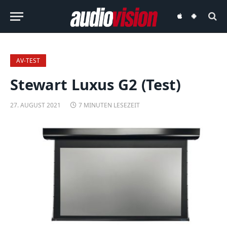
audiovision
audiovision
iOS-
Android-
App
App
AV-TEST
Stewart Luxus G2 (Test)
27. AUGUST 2021
7 MINUTEN LESEZEIT