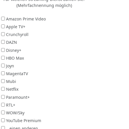
(Mehrfachnennung möglich)
Amazon Prime Video
Apple TV+
Crunchyroll
DAZN
Disney+
HBO Max
Joyn
MagentaTV
Mubi
Netflix
Paramount+
RTL+
WOW/Sky
YouTube Premium
...einen anderen