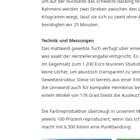
um auf der Rückseite das schwarze Backing fes
Rahmens werden zwei Streben zwischen den Lä
Kilogramm wiegt, lässt sie sich zu zweit ohn
benötigten wir 25 Minuten.
Technik und Messungen
Das mattweiß gewebte Tuch verfügt über einen 
was exakt der Herstellerangabe entspricht. Es
Im Gegensatz zum 1.200 Euro teureren Studiote
keine Löcher, um akustisch transparent zu sein
Gewebestruktur. Diese ist bereits aus einer E
die Leinwand auch für kompakte Heimkinos best
einem Winkel von 178 Grad bleibt die Ausleuc
Die Farbreproduktion überzeugt in unserem Me
jeweils 100 Prozent reproduziert, wenn das s
macht mit 6.500 Kelvin eine Punktlandung.