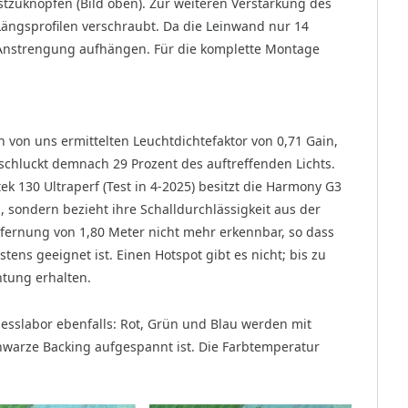
tzuknöpfen (Bild oben). Zur weiteren Verstärkung des
ngsprofilen verschraubt. Da die Leinwand nur 14
e Anstrengung aufhängen. Für die komplette Montage
von uns ermittelten Leuchtdichtefaktor von 0,71 Gain,
 schluckt demnach 29 Prozent des auftreffenden Lichts.
k 130 Ultraperf (Test in 4-2025) besitzt die Harmony G3
, sondern bezieht ihre Schalldurchlässigkeit aus der
ntfernung von 1,80 Meter nicht mehr erkennbar, so dass
ens geeignet ist. Einen Hotspot gibt es nicht; bis zu
htung erhalten.
sslabor ebenfalls: Rot, Grün und Blau werden mit
chwarze Backing aufgespannt ist. Die Farbtemperatur