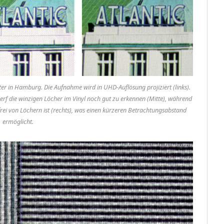
ster in Hamburg. Die Aufnahme wird in UHD-Auflösung projiziert (links).
erf die winzigen Löcher im Vinyl noch gut zu erkennen (Mitte), während
frei von Löchern ist (rechts), was einen kürzeren Betrachtungsabstand
ermöglicht.