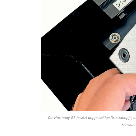
Die Harmony G3 besitzt doppelseitige Druckknöpfe, u
schwarz