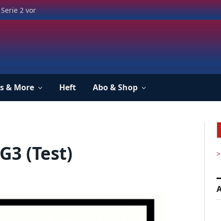
Serie 2 vor
s & More
Heft
Abo & Shop
3 (Test)
>
A