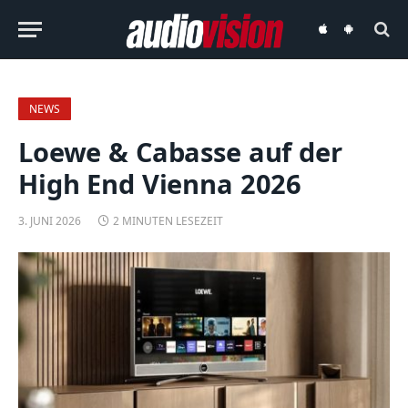
audiovision
audiovision
iOS-
Android-
App
App
NEWS
Loewe & Cabasse auf der
High End Vienna 2026
3. JUNI 2026
2 MINUTEN LESEZEIT