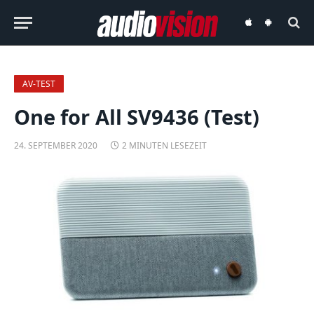
audiovision
audiovision
iOS-
Android-
App
App
AV-TEST
One for All SV9436 (Test)
24. SEPTEMBER 2020
2 MINUTEN LESEZEIT