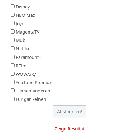
Disney+
HBO Max
Joyn
MagentaTV
Mubi
Netflix
Paramount+
RTL+
WOW/Sky
YouTube Premium
...einen anderen
Für gar keinen!
Zeige Resultat