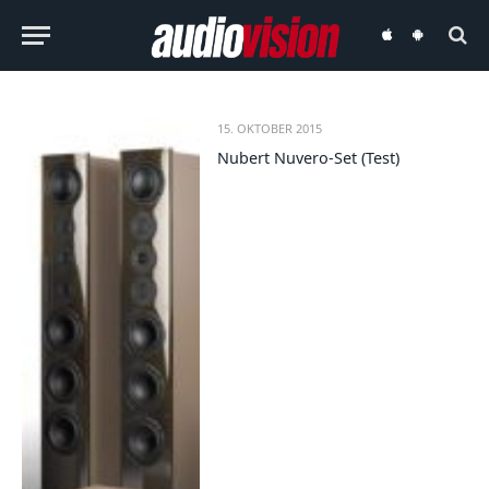
audiovision
audiovision
iOS-
Android-
App
App
15. OKTOBER 2015
Nubert Nuvero-Set (Test)