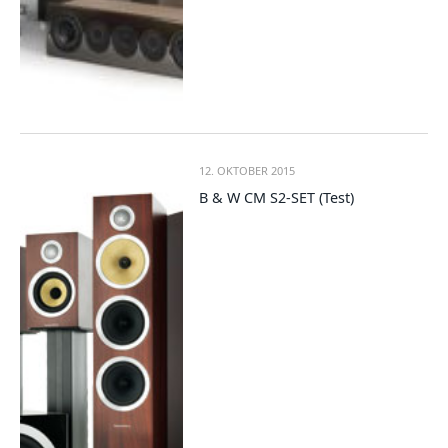
12. OKTOBER 2015
B & W CM S2-SET (Test)