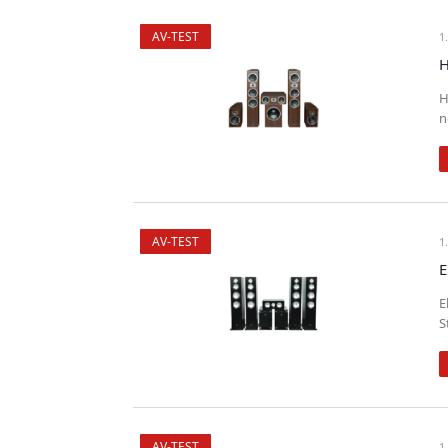
AV-TEST
1
H
H
n
AV-TEST
1
E
E
S
AV-TEST
1