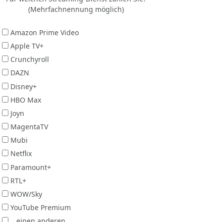
(Mehrfachnennung möglich)
Amazon Prime Video
Apple TV+
Crunchyroll
DAZN
Disney+
HBO Max
Joyn
MagentaTV
Mubi
Netflix
Paramount+
RTL+
WOW/Sky
YouTube Premium
...einen anderen