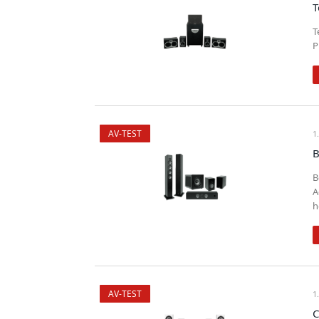
T
T
P
AV-TEST
1
B
B
A
h
AV-TEST
1
C