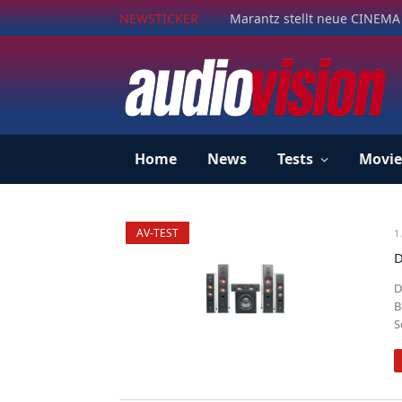
NEWSTICKER
Marantz stellt neue CINEMA 
Home
News
Tests
Movie
AV-TEST
1
D
D
B
S