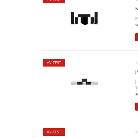
K
K
s
AV-TEST
1
J
J
T
s
AV-TEST
1