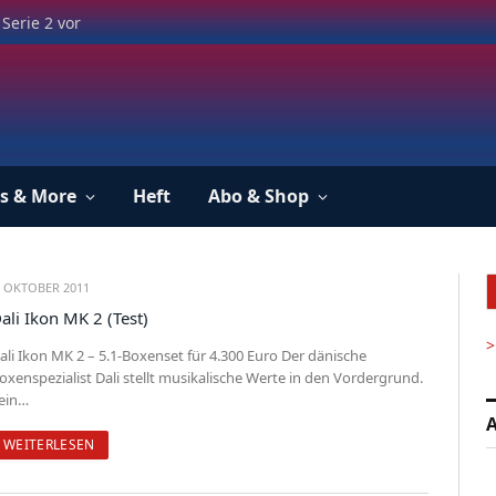
Serie 2 vor
s & More
Heft
Abo & Shop
. OKTOBER 2011
ali Ikon MK 2 (Test)
>
ali Ikon MK 2 – 5.1-Boxenset für 4.300 Euro Der dänische
oxenspezialist Dali stellt musikalische Werte in den Vordergrund.
ein…
A
WEITERLESEN