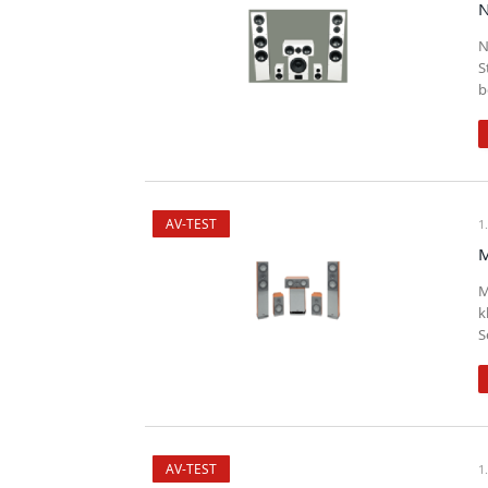
N
N
S
b
AV-TEST
1
M
M
k
S
AV-TEST
1