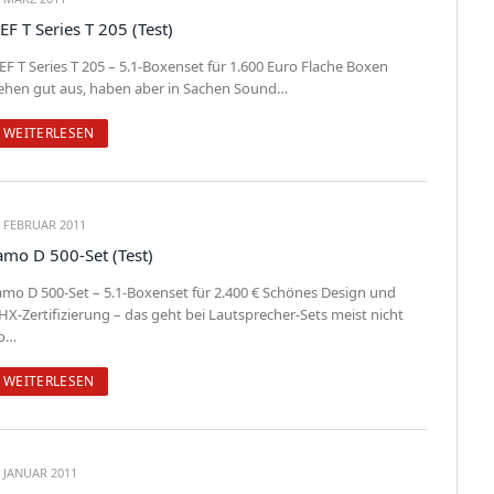
EF T Series T 205 (Test)
EF T Series T 205 – 5.1-Boxenset für 1.600 Euro Flache Boxen
ehen gut aus, haben aber in Sachen Sound…
WEITERLESEN
. FEBRUAR 2011
amo D 500-Set (Test)
amo D 500-Set – 5.1-Boxenset für 2.400 € Schönes Design und
HX-Zertifizierung – das geht bei Lautsprecher-Sets meist nicht
o…
WEITERLESEN
. JANUAR 2011