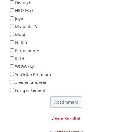
Disney+
HBO Max
Joyn
MagentaTV
Mubi
Netflix
Paramount+
RTL+
WOW/Sky
YouTube Premium
...einen anderen
Für gar keinen!
Zeige Resultat