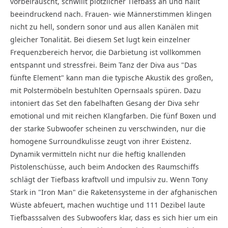
vorbeirauscht, schwillt plötzlicher Tiefbass an und hallt
beeindruckend nach. Frauen- wie Männerstimmen klingen
nicht zu hell, sondern sonor und aus allen Kanälen mit
gleicher Tonalität. Bei diesem Set lugt kein einzelner
Frequenzbereich hervor, die Darbietung ist vollkommen
entspannt und stressfrei. Beim Tanz der Diva aus "Das
fünfte Element" kann man die typische Akustik des großen,
mit Polstermöbeln bestuhlten Opernsaals spüren. Dazu
intoniert das Set den fabelhaften Gesang der Diva sehr
emotional und mit reichen Klangfarben. Die fünf Boxen und
der starke Subwoofer scheinen zu verschwinden, nur die
homogene Surroundkulisse zeugt von ihrer Existenz.
Dynamik vermitteln nicht nur die heftig knallenden
Pistolenschüsse, auch beim Andocken des Raumschiffs
schlägt der Tiefbass kraftvoll und impulsiv zu. Wenn Tony
Stark in "Iron Man" die Raketensysteme in der afghanischen
Wüste abfeuert, machen wuchtige und 111 Dezibel laute
Tiefbasssalven des Subwoofers klar, dass es sich hier um ein