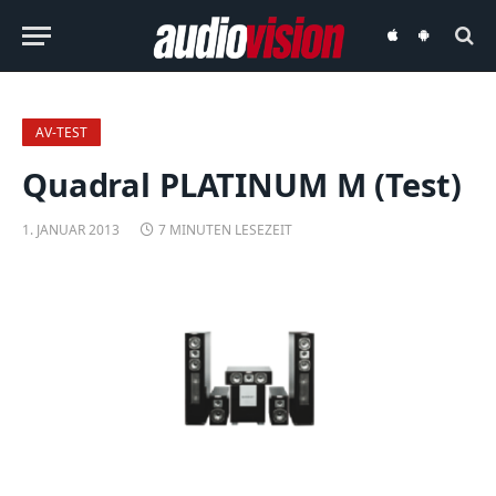
audiovision
audiovision
iOS-
Android-
App
App
AV-TEST
Quadral PLATINUM M (Test)
1. JANUAR 2013
7 MINUTEN LESEZEIT