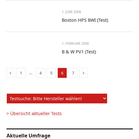
1. JUNI 2008
Boston HPS 8WI (Test)
1. FEBRUAR 2008
B & W PV1 (Test)
Vorige
Nächste
…
1
4
5
6
7
Seite
Seite
> Übersicht aktueller Tests
Aktuelle Umfrage