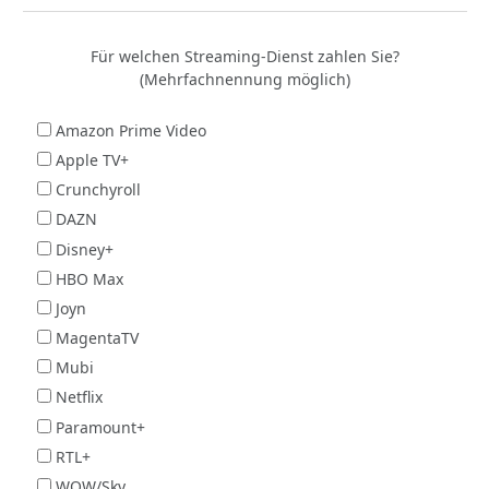
Für welchen Streaming-Dienst zahlen Sie?
(Mehrfachnennung möglich)
Amazon Prime Video
Apple TV+
Crunchyroll
DAZN
Disney+
HBO Max
Joyn
MagentaTV
Mubi
Netflix
Paramount+
RTL+
WOW/Sky