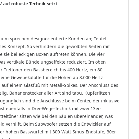
 auf robuste Technik setzt.
nium sprechen designorientierte Kunden an; Teufel
hes Konzept. So verhindern die gewölbten Seiten mit
 sie bei eckigen Boxen auftreten können. Die vier
 was vertikale Bündelungseffekte reduziert. Im oben
Tieftöner den Bassbereich bis 400 Hertz, ein 80
d eine Gewebekalotte für die Höhen ab 3.000 Hertz
 auf einem Glasfuß mit Metall-Spikes. Der Anschluss des
ig. Bananen­stecker aller Art sind tabu, Kupferlitzen
ugänglich sind die Anschlüsse beim Center, der inklusive
st ebenfalls in Drei-Wege-Technik mit zwei 13er-
itteltöner sitzen wie bei den Säulen übereinander, was
d verhilft. Beim Subwoofer setzen die Entwickler auf
ter hohen Basswürfel mit 300-Watt-Sinus-Endstufe, 30er-