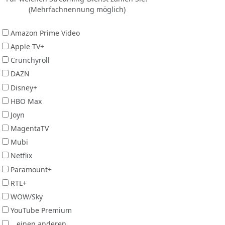
(Mehrfachnennung möglich)
Amazon Prime Video
Apple TV+
Crunchyroll
DAZN
Disney+
HBO Max
Joyn
MagentaTV
Mubi
Netflix
Paramount+
RTL+
WOW/Sky
YouTube Premium
...einen anderen