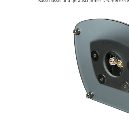
Basschassis und geräuscharmer DPU-Reflex-Te