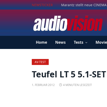
NEWSTICKER
Marantz stellt neue CINEMA 
Home
News
Tests
Movie
AV-TEST
Teufel LT 5 5.1-SET
1. FEBRUAR 2012
4 MINUTEN LESEZEIT