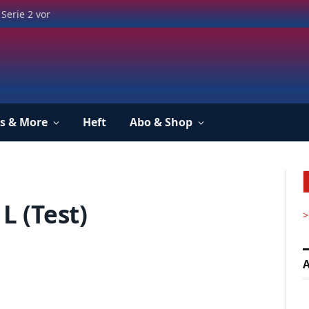
Serie 2 vor
s & More
Heft
Abo & Shop
 L (Test)
>
A