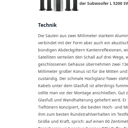
der Subwoofer L 5200 SW
Technik
Die Säulen aus zwei Millimeter starkem Alumi
verbindet mit der Form aber auch ein akustisc
bündigen Abdeckgittern Kantenreflexionen, wie
Satelliten verteilen den Schall auf drei Wege,
geschlossenen Gehäuse übernehmen zwei 13er-
Millimeter großer Konus ist für die Mitten un
zuständig. Der schmale Hochglanz-Tower steht
Kabels unter dem Glasfuß ist allerdings fummel
sollte man vor der Montage anschließen. Gut z
Glasfuß und Wandhalterung geliefert wird. Er i
Tieftönern konzipiert, die beiden Hoch- und M
ihm zum besten Rundstrahlverhalten im Testfel
Größe und Kraft, sprich: auf einen 60 Zentime