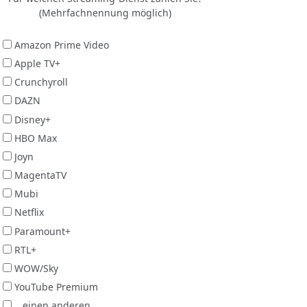
(Mehrfachnennung möglich)
Amazon Prime Video
Apple TV+
Crunchyroll
DAZN
Disney+
HBO Max
Joyn
MagentaTV
Mubi
Netflix
Paramount+
RTL+
WOW/Sky
YouTube Premium
...einen anderen