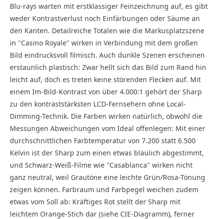
Blu-rays warten mit erstklassiger Feinzeichnung auf, es gibt
weder Kontrastverlust noch Einfärbungen oder Säume an
den Kanten. Detailreiche Totalen wie die Markusplatzszene
in "Casino Royale" wirken in Verbindung mit dem großen
Bild eindrucksvoll filmisch. Auch dunkle Szenen erscheinen
erstaunlich plastisch: Zwar hellt sich das Bild zum Rand hin
leicht auf, doch es treten keine störenden Flecken auf. Mit
einem Im-Bild-Kontrast von über 4.000:1 gehört der Sharp
zu den kontraststärksten LCD-Fernsehern ohne Local-
Dimming-Technik. Die Farben wirken natürlich, obwohl die
Messungen Abweichungen vom Ideal offenlegen: Mit einer
durchschnittlichen Farbtemperatur von 7.200 statt 6.500
Kelvin ist der Sharp zum einen etwas bläulich abgestimmt,
und Schwarz-Weiß-Filme wie "Casablanca" wirken nicht
ganz neutral, weil Grautöne eine leichte Grün/Rosa-Tönung
zeigen können. Farb­raum und Farbpegel weichen zudem
etwas vom Soll ab: Kräftiges Rot stellt der Sharp mit
leichtem Orange-Stich dar (siehe CIE-Diagramm), ferner