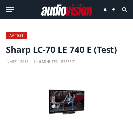
audiovision
audiovision
iOS-
Android-
App
App
AV-TEST
Sharp LC-70 LE 740 E (Test)
1. APRIL 2013
6 MINUTEN LESEZEIT