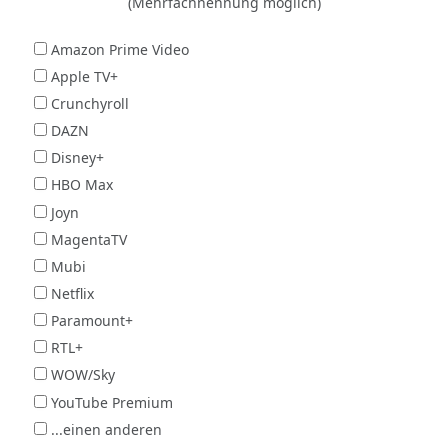
(Mehrfachnennung möglich)
Amazon Prime Video
Apple TV+
Crunchyroll
DAZN
Disney+
HBO Max
Joyn
MagentaTV
Mubi
Netflix
Paramount+
RTL+
WOW/Sky
YouTube Premium
...einen anderen