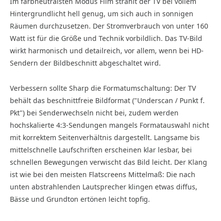
Im farbneutralsten Modus Film strahlt der TV bei vollem
Hintergrundlicht hell genug, um sich auch in sonnigen
Räumen durchzusetzen. Der Stromverbrauch von unter 160
Watt ist für die Größe und Technik vorbildlich. Das TV-Bild
wirkt harmonisch und detailreich, vor allem, wenn bei HD-
Sendern der Bildbeschnitt abgeschaltet wird.
Verbessern sollte Sharp die Formatumschaltung: Der TV
behält das beschnittfreie Bildformat ("Underscan / Punkt f.
Pkt") bei Senderwechseln nicht bei, zudem werden
hochskalierte 4:3-Sendungen mangels Formatauswahl nicht
mit korrektem Seitenverhältnis dargestellt. Langsame bis
mittelschnelle Laufschriften erscheinen klar lesbar, bei
schnellen Bewegungen verwischt das Bild leicht. Der Klang
ist wie bei den meisten Flatscreens Mittelmaß: Die nach
unten abstrahlenden Lautsprecher klingen etwas diffus,
Bässe und Grundton ertönen leicht topfig.