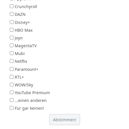
Crunchyroll
DAZN
Disney+
HBO Max
Joyn
MagentaTV
Mubi
Netflix
Paramount+
RTL+
WOW/Sky
YouTube Premium
...einen anderen
Für gar keinen!