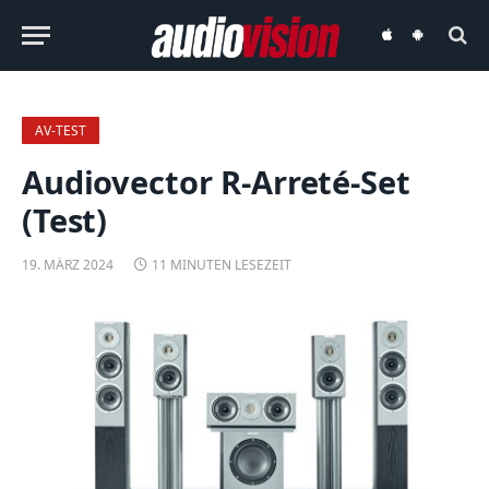
audiovision
audiovision
iOS-
Android-
App
App
AV-TEST
Audiovector R-Arreté-Set
(Test)
19. MÄRZ 2024
11 MINUTEN LESEZEIT