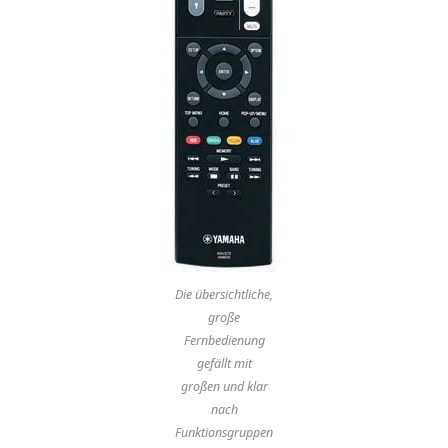
Die übersichtliche,
große
Fernbedienung
gefällt mit
großen und klar
nach
Funktionsgruppen