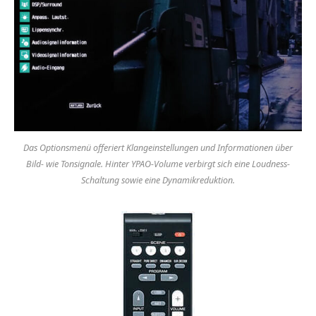
Das Optionsmenü offeriert Klangeinstellungen und Informationen über
Bild- wie Tonsignale. Hinter YPAO-Volume verbirgt sich eine Loudness-
Schaltung sowie eine Dynamikreduktion.