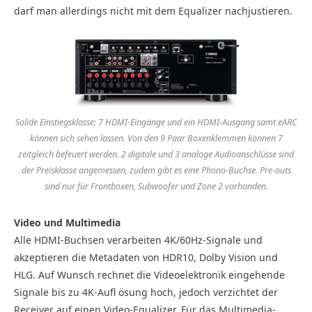
darf man allerdings nicht mit dem Equalizer nachjustieren.
Solide Einstiegsklasse: 7 HDMI-Eingänge und ein HDMI-Ausgang samt eARC
können sich sehen lassen. Von den 9 Paar Boxenklemmen können 7
zeitgleich befeuert werden. 2 digitale und 3 analoge Audioanschlüsse sind
der Preisklasse angemessen, zudem gibt es eine Phono-Buchse. Pre-outs
sind nur für Frontboxen, Subwoofer und Zone 2 vorhanden.
Video und Multimedia
Alle HDMI-Buchsen verarbeiten 4K/60Hz-Signale und
akzeptieren die Metadaten von HDR10, Dolby Vision und
HLG. Auf Wunsch rechnet die Videoelektronik eingehende
Signale bis zu 4K-Aufl ösung hoch, jedoch verzichtet der
Receiver auf einen Video-Equalizer. Für das Multimedia-