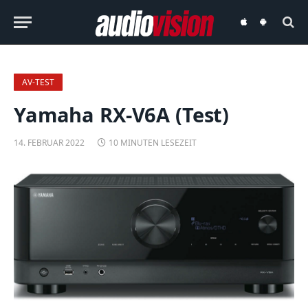
audiovision
audiovision
iOS-
Android-
App
App
AV-TEST
Yamaha RX-V6A (Test)
14. FEBRUAR 2022
10 MINUTEN LESEZEIT