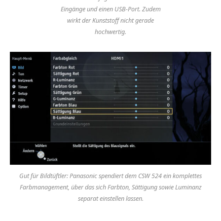
Eingänge und einen USB-Port. Zudem
wirkt der Kunststoff nicht gerade
hochwertig.
Gut für Bildtüftler: Panasonic spendiert dem CSW 524 ein komplettes
Farbmanagement, über das sich Farbton, Sättigung sowie Luminanz
separat einstellen lassen.