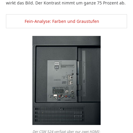
wirkt das Bild. Der Kontrast nimmt um ganze 75 Prozent ab.
Fein-Analyse: Farben und Graustufen
Der CSW 524 verfügt über nur zwei HDMI-