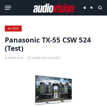
audiovision
audiovision
iOS-
Android-
App
App
AV-TEST
Panasonic TX-55 CSW 524
(Test)
9. MÄRZ 2016
5 MINUTEN LESEZEIT