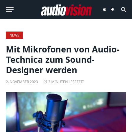
audiovision
audiovision
iOS-
Android-
App
App
NEWS
Mit Mikrofonen von Audio-
Technica zum Sound-
Designer werden
2. NOVEMBER 2023
3 MINUTEN LESEZEIT