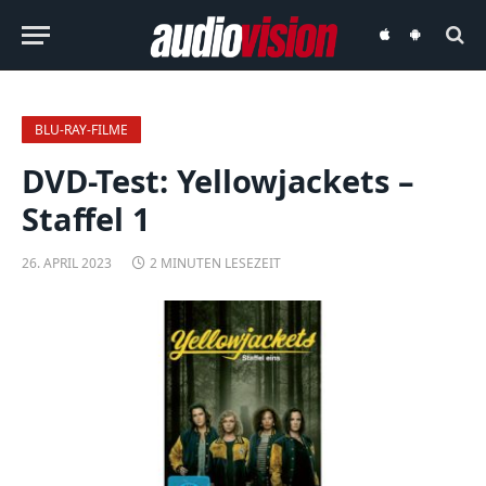
audiovision
audiovision
iOS-
Android-
App
App
BLU-RAY-FILME
DVD-Test: Yellowjackets –
Staffel 1
26. APRIL 2023
2 MINUTEN LESEZEIT