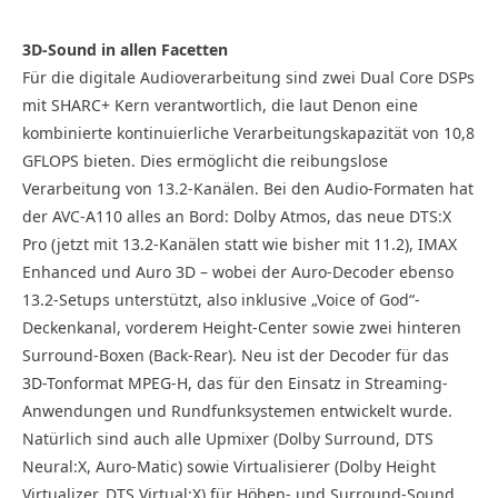
3D-Sound in allen Facetten
Für die digitale Audioverarbeitung sind zwei Dual Core DSPs
mit SHARC+ Kern verantwortlich, die laut Denon eine
kombinierte kontinuierliche Verarbeitungskapazität von 10,8
GFLOPS bieten. Dies ermöglicht die reibungslose
Verarbeitung von 13.2-Kanälen. Bei den Audio-Formaten hat
der AVC-A110 alles an Bord: Dolby Atmos, das neue DTS:X
Pro (jetzt mit 13.2-Kanälen statt wie bisher mit 11.2), IMAX
Enhanced und Auro 3D – wobei der Auro-Decoder ebenso
13.2-Setups unterstützt, also inklusive „Voice of God“-
Deckenkanal, vorderem Height-Center sowie zwei hinteren
Surround-Boxen (Back-Rear). Neu ist der Decoder für das
3D-Tonformat MPEG-H, das für den Einsatz in Streaming-
Anwendungen und Rundfunksystemen entwickelt wurde.
Natürlich sind auch alle Upmixer (Dolby Surround, DTS
Neural:X, Auro-Matic) sowie Virtualisierer (Dolby Height
Virtualizer, DTS Virtual:X) für Höhen- und Surround-Sound