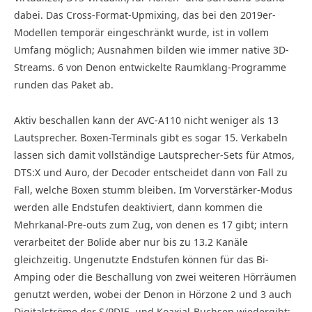
dabei. Das Cross-Format-Upmixing, das bei den 2019er-
Modellen temporär eingeschränkt wurde, ist in vollem
Umfang möglich; Ausnahmen bilden wie immer native 3D-
Streams. 6 von Denon entwickelte Raumklang-Programme
runden das Paket ab.
Aktiv beschallen kann der AVC-A110 nicht weniger als 13
Lautsprecher. Boxen-Terminals gibt es sogar 15. Verkabeln
lassen sich damit vollständige Lautsprecher-Sets für Atmos,
DTS:X und Auro, der Decoder entscheidet dann von Fall zu
Fall, welche Boxen stumm bleiben. Im Vorverstärker-Modus
werden alle Endstufen deaktiviert, dann kommen die
Mehrkanal-Pre-outs zum Zug, von denen es 17 gibt; intern
verarbeitet der Bolide aber nur bis zu 13.2 Kanäle
gleichzeitig. Ungenutzte Endstufen können für das Bi-
Amping oder die Beschallung von zwei weiteren Hörräumen
genutzt werden, wobei der Denon in Hörzone 2 und 3 auch
Digital­ströme der S/PDIF- und Koaxial-Buchsen wiedergibt;