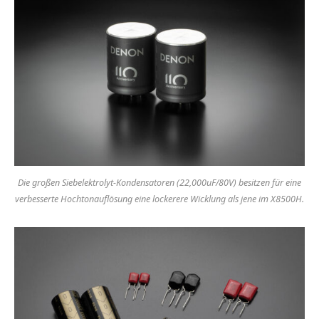
Die großen Siebelektrolyt-Kondensatoren (22,000uF/80V) besitzen für eine
verbesserte Hochtonauflösung eine lockerere Wicklung als jene im X8500H.