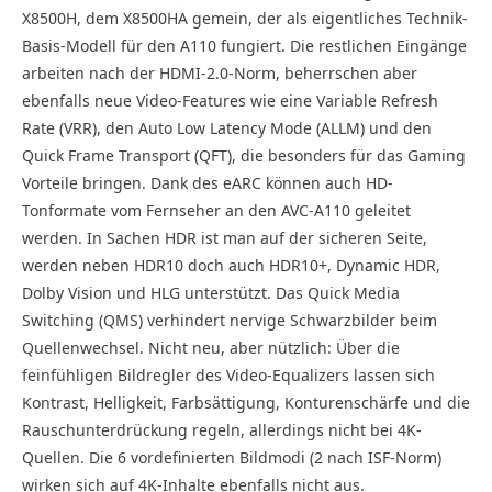
X8500H, dem X8500HA gemein, der als eigentliches Technik-
Basis-Modell für den A110 fungiert. Die restlichen Eingänge
arbeiten nach der HDMI-2.0-Norm, beherrschen aber
ebenfalls neue Video-Features wie eine Variable Refresh
Rate (VRR), den Auto Low Latency Mode (ALLM) und den
Quick Frame Transport (QFT), die besonders für das Gaming
Vorteile bringen. Dank des eARC können auch HD-
Tonformate vom Fernseher an den AVC-A110 geleitet
werden. In Sachen HDR ist man auf der sicheren Seite,
werden neben HDR10 doch auch HDR10+, Dynamic HDR,
Dolby Vision und HLG unterstützt. Das Quick Media
Switching (QMS) verhindert nervige Schwarzbilder beim
Quellenwechsel. Nicht neu, aber nützlich: Über die
feinfühligen Bildregler des Video-Equalizers lassen sich
Kontrast, Helligkeit, Farbsättigung, Konturen­schärfe und die
Rauschunterdrückung regeln, allerdings nicht bei 4K-
Quellen. Die 6 vordefinierten Bildmodi (2 nach ISF-Norm)
wirken sich auf 4K-Inhalte ebenfalls nicht aus.