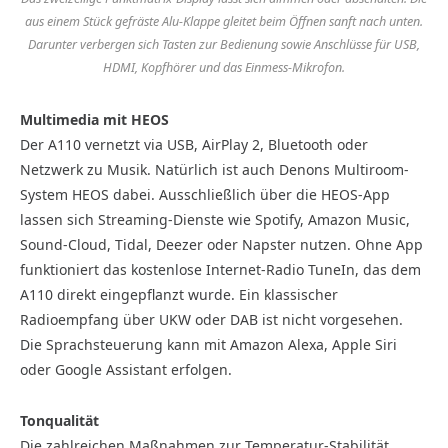
aus einem Stück gefräste Alu-Klappe gleitet beim Öffnen sanft nach unten.
Darunter verbergen sich Tasten zur Bedienung sowie Anschlüsse für USB,
HDMI, Kopf­hörer und das Einmess-Mikrofon.
Multimedia mit HEOS
Der A110 vernetzt via USB, AirPlay 2, Blue­tooth oder
Netzwerk zu Musik. Natürlich ist auch Denons Multiroom-
System HEOS dabei. Ausschließlich über die HEOS-App
lassen sich Strea­ming-Dienste wie Spotify, Amazon Music,
Sound-Cloud, Tidal, Deezer oder Napster nutzen. Ohne App
funktioniert das kostenlose Internet-Radio TuneIn, das dem
A110 direkt eingepflanzt wurde. Ein klassischer
Radioempfang über UKW oder DAB ist nicht vorgesehen.
Die Sprachsteuerung kann mit Amazon Alexa, Apple Siri
oder Google Assistant erfolgen.
Tonqualität
Die zahlreichen Maßnahmen zur Temperatur-Stabilität