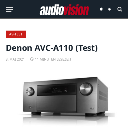
audiovision
audiovision
iOS-
Android-
App
App
AV-TEST
Denon AVC-A110 (Test)
3. MAI 2021
11 MINUTEN LESEZEIT