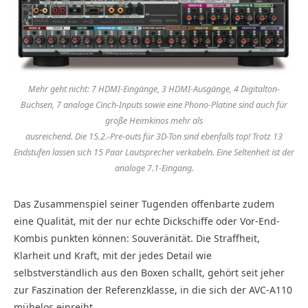
Mehr geht nicht: 7 HDMI-Eingänge, 3 HDMI-Ausgänge, 4 Digitalton-
Buchsen, 7 analoge Cinch-Inputs sowie eine Phono-Platine sind auch für
große Heimkinos mehr als
ausreichend. Die 15.2.-Pre-outs für 3D-Ton sind ebenfalls top! Trotz 13
Endstufen lassen sich 15 Paar Lautsprecher verkabeln. Eine Seltenheit ist der
analoge 7.1-Eingang.
Das Zusammenspiel seiner Tugenden offenbarte zudem
eine Qualität, mit der nur echte Dickschiffe oder Vor-End-
Kombis punkten können: Souveränität. Die Straffheit,
Klarheit und Kraft, mit der jedes Detail wie
selbstverständlich aus den Boxen schallt, gehört seit jeher
zur Faszination der Referenzklasse, in die sich der AVC-A110
mühelos einreiht.