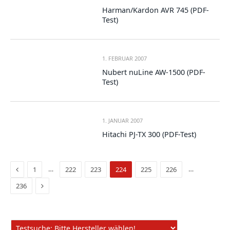
Harman/Kardon AVR 745 (PDF-
Test)
1. FEBRUAR 2007
Nubert nuLine AW-1500 (PDF-
Test)
1. JANUAR 2007
Hitachi PJ-TX 300 (PDF-Test)
Vorige
…
…
1
222
223
224
225
226
Seite
Nächste
236
Seite