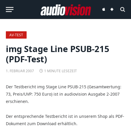
audiovision
audiovision
iOS-
Android-
App
App
AV-TEST
img Stage Line PSUB-215
(PDF-Test)
1. FEBRUAR 2007
1 MINUTE LESEZEIT
Der Testbericht img Stage Line PSUB-215 (Gesamtwertung:
73, Preis/UVP: 750 Euro) ist in audiovision Ausgabe 2-2007
erschienen.
Der entsprechende Testbericht ist in unserem Shop als PDF-
Dokument zum Download erhältlich.