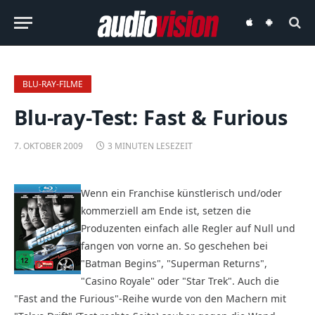
audiovision
audiovision
iOS-
Android-
App
App
BLU-RAY-FILME
Blu-ray-Test: Fast & Furious
7. OKTOBER 2009
3 MINUTEN LESEZEIT
Wenn ein Franchise künstlerisch und/oder
kommerziell am Ende ist, setzen die
Produzenten einfach alle Regler auf Null und
fangen von vorne an. So geschehen bei
"Batman Begins", "Superman Returns",
"Casino Royale" oder "Star Trek". Auch die
"Fast and the Furious"-Reihe wurde von den Machern mit