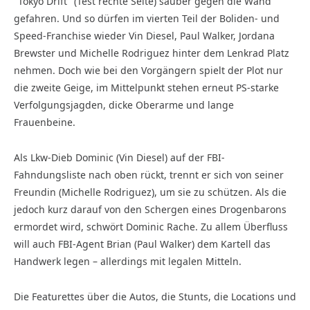
"Tokyo Drift" (Test rechte Seite) sauber gegen die Wand
gefahren. Und so dürfen im vierten Teil der Boliden- und
Speed-Franchise wieder Vin Diesel, Paul Walker, Jordana
Brewster und Michelle Rodriguez hinter dem Lenkrad Platz
nehmen. Doch wie bei den Vorgängern spielt der Plot nur
die zweite Geige, im Mittelpunkt stehen erneut PS-starke
Verfolgungsjagden, dicke Oberarme und lange
Frauenbeine.
Als Lkw-Dieb Dominic (Vin Diesel) auf der FBI-
Fahndungsliste nach oben rückt, trennt er sich von seiner
Freundin (Michelle Rodriguez), um sie zu schützen. Als die
jedoch kurz darauf von den Schergen eines Drogenbarons
ermordet wird, schwört Dominic Rache. Zu allem Überfluss
will auch FBI-Agent Brian (Paul Walker) dem Kartell das
Handwerk legen – allerdings mit legalen Mitteln.
Die Featurettes über die Autos, die Stunts, die Locations und