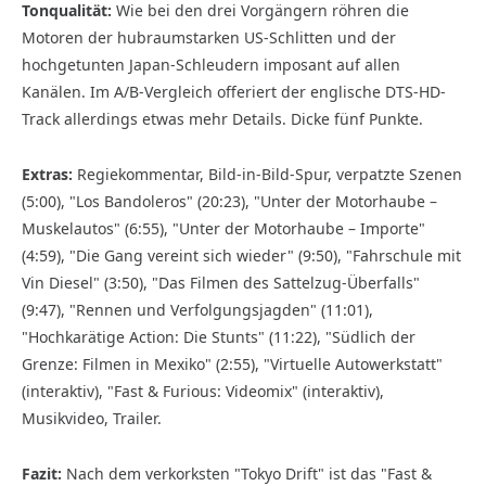
Tonqualität:
Wie bei den drei Vorgängern röhren die
Motoren der hubraumstarken US-Schlitten und der
hochgetunten Japan-Schleudern imposant auf allen
Kanälen. Im A/B-Vergleich offeriert der englische DTS-HD-
Track allerdings etwas mehr Details. Dicke fünf Punkte.
Extras:
Regiekommentar, Bild-in-Bild-Spur, verpatzte Szenen
(5:00), "Los Bandoleros" (20:23), "Unter der Motorhaube –
Muskelautos" (6:55), "Unter der Motorhaube – Importe"
(4:59), "Die Gang vereint sich wieder" (9:50), "Fahrschule mit
Vin Diesel" (3:50), "Das Filmen des Sattelzug-Überfalls"
(9:47), "Rennen und Verfolgungsjagden" (11:01),
"Hochkarätige Action: Die Stunts" (11:22), "Südlich der
Grenze: Filmen in Mexiko" (2:55), "Virtuelle Autowerkstatt"
(interaktiv), "Fast & Furious: Videomix" (interaktiv),
Musikvideo, Trailer.
Fazit:
Nach dem verkorksten "Tokyo Drift" ist das "Fast &