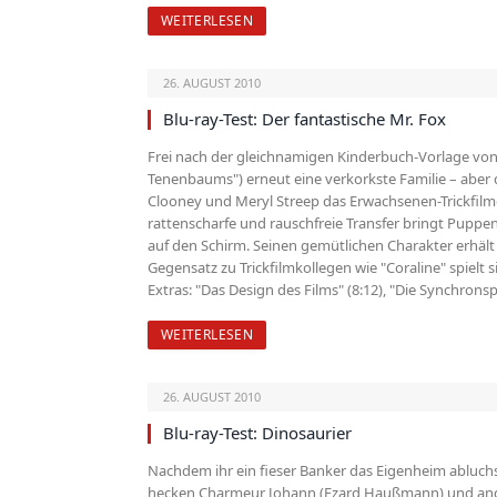
WEITERLESEN
26. AUGUST 2010
Blu-ray-Test: Der fantastische Mr. Fox
Frei nach der gleichnamigen Kinderbuch-Vorlage von 
Tenenbaums") erneut eine verkorkste Familie – aber
Clooney und Meryl Streep das Erwachsenen-Trickfilm­
rattenscharfe und rauschfreie Transfer bringt Puppen 
auf den Schirm. Seinen gemütlichen Charakter erhält
Gegensatz zu Trickfilmkollegen wie "Coraline" spiel
Extras: "Das Design des Films" (8:12), "Die Synchrons
WEITERLESEN
26. AUGUST 2010
Blu-ray-Test: Dinosaurier
Nachdem ihr ein fieser Banker das Eigenheim abluchs
hecken Charmeur Johann (Ezard Haußmann) und and