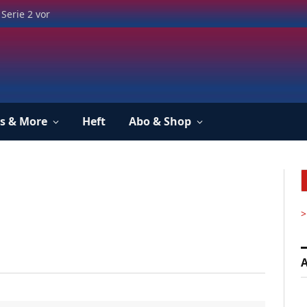
Serie 2 vor
s & More
Heft
Abo & Shop
>
A