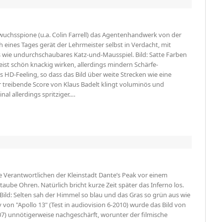
hwuchsspione (u.a. Colin Farrell) das Agentenhandwerk von der
och eines Tages gerät der Lehrmeister selbst in Verdacht, mit
s wie undurchschaubares Katz-und-Mausspiel. Bild: Satte Farben
ist schön knackig wirken, allerdings mindern Schärfe-
s HD-Feeling, so dass das Bild über weite Strecken wie eine
r treibende Score von Klaus Badelt klingt voluminös und
nal allerdings spritziger.…
e Verantwort­lichen der Kleinstadt Dante’s Peak vor einem
ube Ohren. Natürlich bricht kurze Zeit später das Inferno los.
ild: Selten sah der Himmel so blau und das Gras so grün aus wie
 von "Apollo 13" (Test in audiovision 6-2010) wurde das Bild von
7) unnötigerweise nachgeschärft, worunter der filmische