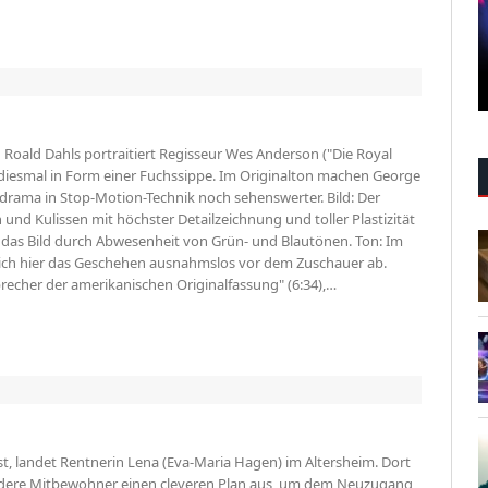
Roald Dahls portraitiert Regisseur Wes Anderson ("Die Royal
 diesmal in Form einer Fuchssippe. Im Originalton machen George
drama in Stop-Motion-Technik noch sehenswerter. Bild: Der
und Kulissen mit höchster Detailzeichnung und toller Plas­tizität
 das Bild durch Abwesenheit von Grün- und Blautönen. Ton: Im
t sich hier das Geschehen ausnahmslos vor dem Zuschauer ab.
precher der amerikanischen Originalfassung" (6:34),…
t, landet Rentnerin Lena (Eva-Maria Hagen) im Altersheim. Dort
ere Mitbewohner einen cleveren Plan aus, um dem Neuzugang