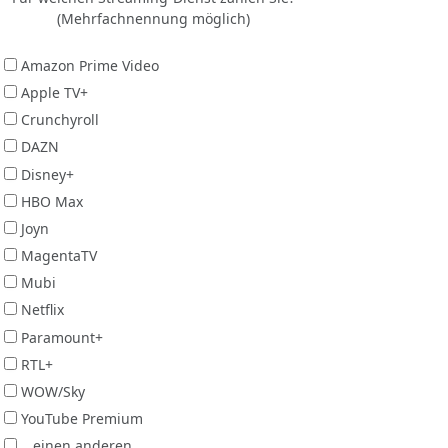
(Mehrfachnennung möglich)
Amazon Prime Video
Apple TV+
Crunchyroll
DAZN
Disney+
HBO Max
Joyn
MagentaTV
Mubi
Netflix
Paramount+
RTL+
WOW/Sky
YouTube Premium
...einen anderen