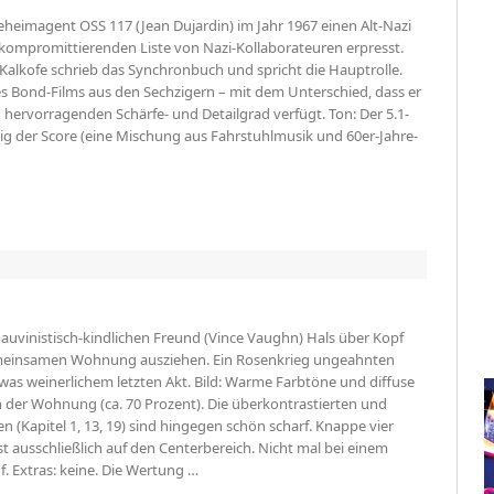
Geheimagent OSS 117 (Jean Dujardin) im Jahr 1967 einen Alt-Nazi
r kompromittierenden Liste von Nazi-Kollaborateuren erpresst.
 Kalkofe schrieb das Synchronbuch und spricht die Hauptrolle.
nes Bond-Films aus den Sechzigern – mit dem Unterschied, dass er
 hervorragenden Schärfe- und Detailgrad verfügt. Ton: Der 5.1-
inzig der Score (eine Mischung aus Fahrstuhlmusik und 60er-Jahre-
hauvinistisch-kindlichen Freund (Vince Vaughn) Hals über Kopf
 gemeinsamen Wohnung ausziehen. Ein Rosenkrieg ungeahnten
s weinerlichem letzten Akt. Bild: Warme Farbtöne und diffuse
 der Wohnung (ca. 70 Prozent). Die überkontrastierten und
(Kapitel 1, 13, 19) sind hingegen schön scharf. Knappe vier
st ausschließlich auf den Centerbereich. Nicht mal bei einem
. Extras: keine. Die Wertung …