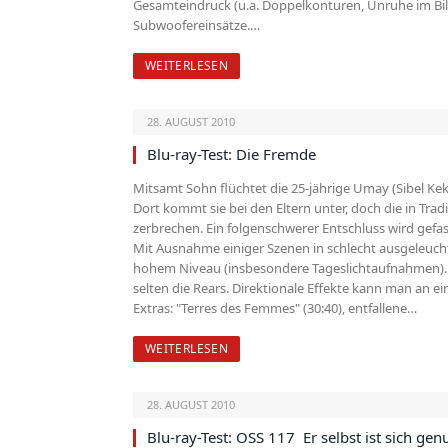
Gesamteindruck (u.a. Doppelkonturen, Unruhe im Bild)
Subwoofereinsätze.…
WEITERLESEN
28. AUGUST 2010
Blu-ray-Test: Die Fremde
Mitsamt Sohn flüchtet die 25-jährige Umay (Sibel Kek
Dort kommt sie bei den Eltern unter, doch die in Tra
zerbrechen. Ein folgenschwerer Entschluss wird gef
Mit Ausnahme einiger Szenen in schlecht ausgeleucht
hohem Niveau (insbesondere Tageslichtaufnahmen). T
selten die Rears. Direktionale Effekte kann man an ei
Extras: "Terres des Femmes" (30:40), entfallene…
WEITERLESEN
28. AUGUST 2010
Blu-ray-Test: OSS 117  Er selbst ist sich gen