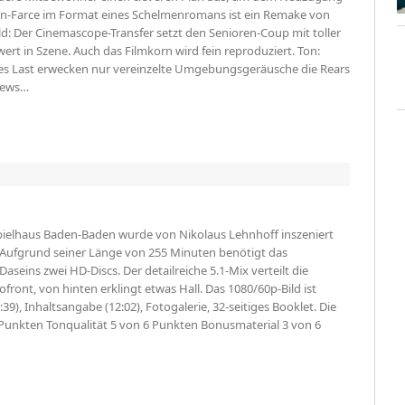
ren-Farce im Format eines Schelmenromans ist ein Remake von
ld: Der Cinemascope-Transfer setzt den Senioren-Coup mit toller
rt in Szene. Auch das Filmkorn wird fein reproduziert. Ton:
es Last erwecken nur vereinzelte Umgebungsgeräusche die Rears
views…
pielhaus Baden-Baden wurde von Nikolaus Lehnhoff inszeniert
 Aufgrund seiner Länge von 255 Minuten benötigt das
seins zwei HD-Discs. Der detailreiche 5.1-Mix verteilt die
ont, von hinten erklingt etwas Hall. Das 1080/60p-Bild ist
5:39), Inhaltsangabe (12:02), Fotogalerie, 32-seitiges Booklet. Die
 Punkten Tonqualität 5 von 6 Punkten Bonusmaterial 3 von 6