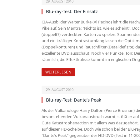
29. AUGUST 2010
Blu-ray-Test: Der Einsatz
CIA-Ausbilder Walter Burke (Al Pacino) lehrt die Nac
Pike auf. Sein Mantra: "Nichts ist, wie es scheint". D
(doppelt?) verdeckten Karten zu spielen. Spannende
und ein kräftiger Kontrastumfang lassen die Optik me
(Doppelkonturen) und Rauschfilter (Detaildefizite) da
exzellente DVD ausschaut. Noch vier Punkte. Ton: De
räumlich, die Effektkulisse kommt im englischen Origi
WEITERLESEN
29. AUGUST 2010
Blu-ray-Test: Dante’s Peak
Als der Vulkanologe Harry Dalton (Pierce Brosnan) di
bevorstehenden Vulkanausbruch warnt, stößt er auf ta
Gute Katastrophenaction mit allem was dazugehört. B
auf dieser HD-Scheibe. Doch wie schon bei der Blu-ray
"Dante’s Peak" gegenüber der HD-DVD (Test in 11-200