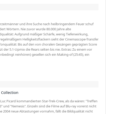
Urzeitmänner und ihre Suche nach heilbringendem Feuer schuf
ert Wörtern. Nie zuvor wurde 80.000 Jahre alte
ldqualität: Aufgrund mäßiger Schärfe, wenig Tiefenwirkung,
egelmäßigem Helligkeitsflackern sieht der Cinemascope-Transfer
Tonqualität: Bis auf den von choralen Gesängen geprägten Score
er 5.1-Upmix die Rears selten bis nie. Extras: Zu einem vor
dingt reinhören) gesellen sich ein Making-of (25:45), ein
 Collection
-Luc Picard komman­dierten Star-Trek-Crew, als da wären: "Treffen
" und "Nemesis". Einzeln sind die Filme auf Blu-ray vorerst nicht
lme 2004 neue Abtas­tungen vornahm, fällt die Bildqualität nicht