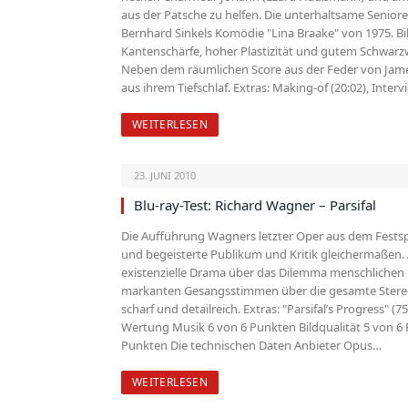
aus der Patsche zu helfen. Die unterhaltsame Senio
Bernhard Sinkels Komödie "Lina Braake" von 1975. Bi
Kantenschärfe, hoher Plastizität und gutem Schwarzwe
Neben dem räumlichen Score aus der Feder von Jam
aus ihrem Tiefschlaf. Extras: Making-of (20:02), Inter
WEITERLESEN
23. JUNI 2010
Blu-ray-Test: Richard Wagner – Parsifal
Die Aufführung Wagners letzter Oper aus dem Fests
und begeisterte Publikum und Kritik gleichermaßen.
existenzielle Drama über das Dilemma menschlichen Da
markanten Gesangs­stimmen über die gesamte Stereofr
scharf und detailreich. Extras: "Parsifal’s Progress" (7
Wertung Musik 6 von 6 Punkten Bildqualität 5 von 6
Punkten Die technischen Daten Anbieter Opus…
WEITERLESEN