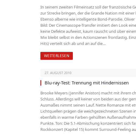
In seinem zweiten Filmeinsatz soll der französische 
zur Strecke bringen, der die Grande Nation mit eine
Ebenso alberne wie intelligente Bond-Parodie. Oliver
Bild: Der Cinemascope-Transfer imitiert den Look ei
keine Defekte aufweist, kaum rauscht und über einen
Mix bleibt selbst in den Actionszenen frontlas­tig. E
Hits) verteilt sich ab und an auf die…
WEITERLESEN
27. AUGUST 2010
Blu-ray-Test: Trennung mit Hindernissen
Brooke Meyers (Jennifer Anis­ton) macht mit ihrem c
Schluss. Allerdings will keiner von beiden aus der
Ausmaßes nimmt seinen Lauf. Nette Romanze mit etwa
Lichtquellen prägen die weichgezeichneten Szenen in
ebenfalls in warme Farben gehüllten Außenaufnahmen 
Punkte. Ton: Die 5.1-Abmischung konzentriert sich fa
Rockkonzert (Kapitel 15) kommt Surround-Feeling auf