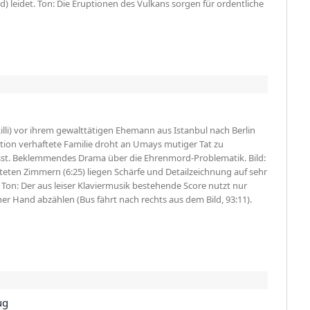
 leidet. Ton: Die Eruptionen des Vulkans sorgen für ordentliche
illi) vor ihrem gewalttätigen Ehemann aus Istanbul nach Berlin
dition verhaftete Familie droht an Umays mutiger Tat zu
asst. Beklemmendes Drama über die Ehrenmord-Problematik. Bild:
eten Zimmern (6:25) liegen Schärfe und Detailzeichnung auf sehr
on: Der aus leiser Klaviermusik bestehende Score nutzt nur
ner Hand abzählen (Bus fährt nach rechts aus dem Bild, 93:11).
ug