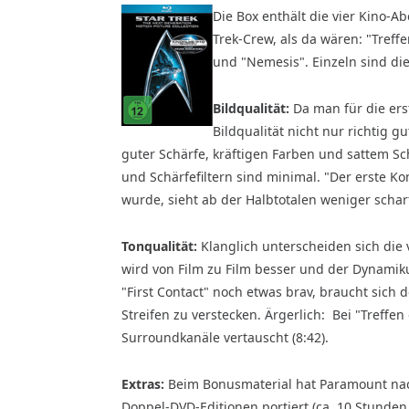
Die Box enthält die vier Kino-A
Trek-Crew, als da wären: "Treff
und "Nemesis". Einzeln sind die 
Bildqualität:
Da man für die ers
Bildqualität nicht nur richtig 
guter Schärfe, kräftigen Farben und sattem S
und Schärfefiltern sind minimal. "Der erste Ko
wurde, sieht ab der Halbtotalen weniger scha
Tonqualität:
Klanglich unterscheiden sich die 
wird von Film zu Film besser und der Dynamik
"First Contact" noch etwas brav, braucht sich d
Streifen zu verstecken. Ärgerlich: Bei "Treffe
Surroundkanäle vertauscht (8:42).
Extras:
Beim Bonusmaterial hat Paramount nach
Doppel-DVD-Editionen portiert (ca. 10 Stunden