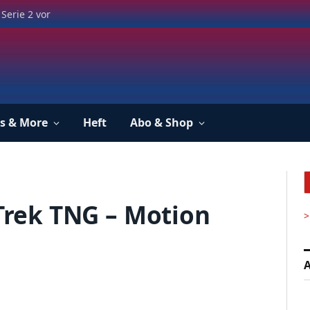
Serie 2 vor
s & More
Heft
Abo & Shop
 Trek TNG – Motion
>
A