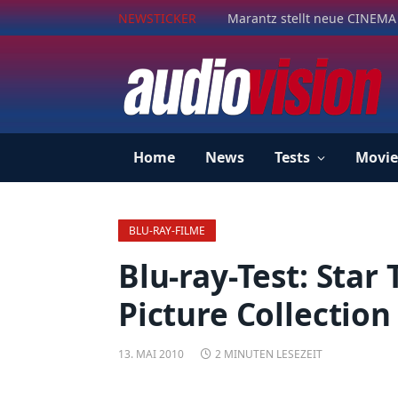
NEWSTICKER
Marantz stellt neue CINEMA 
Home
News
Tests
Movie
BLU-RAY-FILME
Blu-ray-Test: Star
Picture Collection
13. MAI 2010
2 MINUTEN LESEZEIT