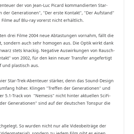
benteuer der von Jean-Luc Picard komman­dierten Star-
en der Generationen", "Der erste Kontakt", "Der Aufstand"
Filme auf Blu-ray vorerst nicht erhältlich.
ten drei Filme 2004 neue Abtas­tungen vornahm, fällt die
gut, sondern auch sehr homogen aus. Die Optik wirkt dank
chwarz stets knackig. Negative Auswirkungen von Rausch-
ntakt" von 2002, für den kein neuer Transfer angefertigt
rf und plastisch aus.
vier Star-Trek-Abenteuer stärker, denn das Sound-Design
umfang höher. Klingen "Treffen der Generationen" und
er 5.1-Track von "Nemesis" nicht hinter aktuellen SciFi-
n der Generationen" sind auf der deutschen Tonspur die
gelegt. So wurden nicht nur alle Videobeiträge der
 Videomaterial), sondern zu jedem Film gibt es einen