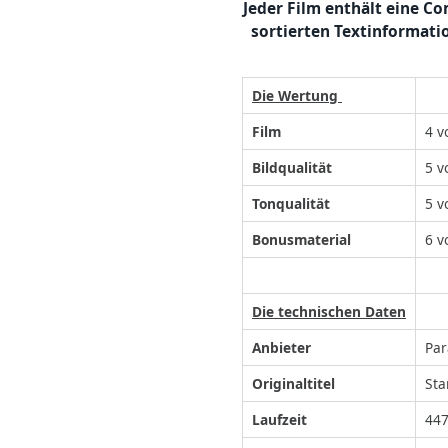
Jeder Film enthält eine C
sortierten Textinformati
Die Wertung
Film
4 v
Bildqualität
5 v
Tonqualität
5 v
Bonusmaterial
6 v
Die technischen Daten
Anbieter
Pa
Originaltitel
Sta
Laufzeit
44