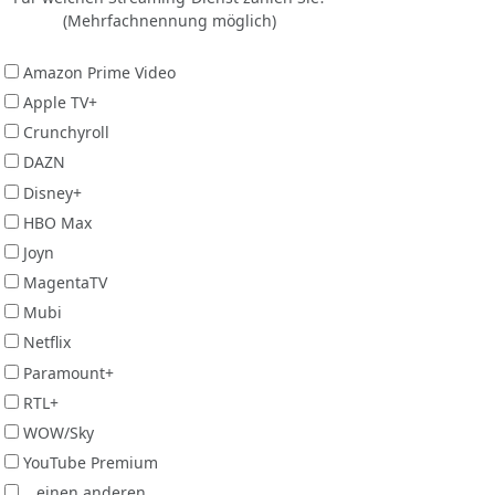
(Mehrfachnennung möglich)
Amazon Prime Video
Apple TV+
Crunchyroll
DAZN
Disney+
HBO Max
Joyn
MagentaTV
Mubi
Netflix
Paramount+
RTL+
WOW/Sky
YouTube Premium
...einen anderen