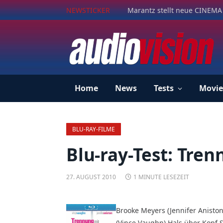
NEWSTICKER
Marantz stellt neue CINEMA 
Home
News
Tests
Movie
BLU-RAY-FILME
Blu-ray-Test: Tre
27. AUGUST 2010
1 MINUTE LESEZEIT
Brooke Meyers (Jennifer Anis­to
(Vince Vaughn) Hals über Kopf S