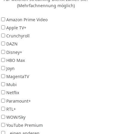
(Mehrfachnennung möglich)
Amazon Prime Video
Apple TV+
Crunchyroll
DAZN
Disney+
HBO Max
Joyn
MagentaTV
Mubi
Netflix
Paramount+
RTL+
WOW/Sky
YouTube Premium
...einen anderen