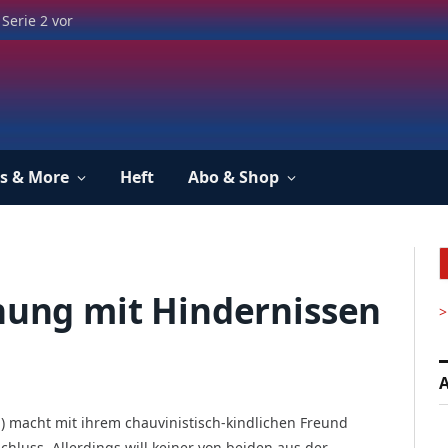
Serie 2 vor
s & More
Heft
Abo & Shop
nnung mit Hindernissen
>
A
n) macht mit ihrem chauvinistisch-kindlichen Freund
chluss. Allerdings will keiner von beiden aus der