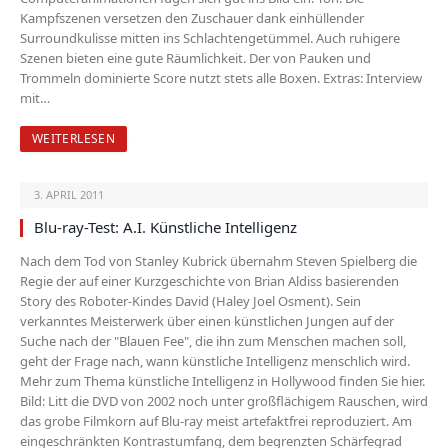
Kampfszenen versetzen den Zuschauer dank einhüllender
Surroundkulisse mitten ins Schlachtengetümmel. Auch ruhigere
Szenen bieten eine gute Räumlichkeit. Der von Pauken und
Trommeln dominierte Score nutzt stets alle Boxen. Extras: Interview
mit…
WEITERLESEN
3. APRIL 2011
Blu-ray-Test: A.I. Künstliche Intelligenz
Nach dem Tod von Stanley Kubrick übernahm Steven Spielberg die
Regie der auf einer Kurzgeschichte von Brian Aldiss basierenden
Story des Roboter-Kindes David (Haley Joel Osment). Sein
verkanntes Meisterwerk über einen künstlichen Jungen auf der
Suche nach der "Blauen Fee", die ihn zum Menschen machen soll,
geht der Frage nach, wann künstliche Intelligenz menschlich wird.
Mehr zum Thema künstliche Intelligenz in Hollywood finden Sie hier.
Bild: Litt die DVD von 2002 noch unter großflächigem Rauschen, wird
das grobe Filmkorn auf Blu-ray meist artefaktfrei reproduziert. Am
eingeschränkten Kontrastumfang, dem begrenzten Schärfegrad