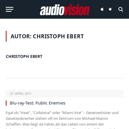
audiovision
audiovision
iOS-
Android-
App
App
AUTOR:
CHRISTOPH EBERT
CHRISTOPH EBERT
27. APRIL 2011
Blu-ray-Test: Public Enemies
Egal ob "Heat", "Collateral" oder "Miami Vice" – Gesetzeshüter und
Gesetzesbrecher stehen oft im Zentrum von Michael Manns
Schaffen. Was liegt da näher, als das Leben von einem der