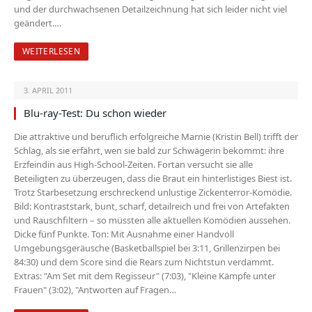
und der durchwachsenen Detailzeichnung hat sich leider nicht viel
geändert.…
WEITERLESEN
3. APRIL 2011
Blu-ray-Test: Du schon wieder
Die attraktive und beruflich erfolgreiche Marnie (Kristin Bell) trifft der
Schlag, als sie erfährt, wen sie bald zur Schwägerin bekommt: ihre
Erzfeindin aus High-School-Zeiten. Fortan versucht sie alle
Beteiligten zu überzeugen, dass die Braut ein hinterlistiges Biest ist.
Trotz Starbesetzung erschreckend unlustige Zickenterror-Komödie.
Bild: Kontraststark, bunt, scharf, detailreich und frei von Arte­fakten
und Rauschfiltern – so müssten alle aktuellen Komödien aussehen.
Dicke fünf Punkte. Ton: Mit Ausnahme einer Handvoll
Umgebungsgeräusche (Basketballspiel bei 3:11, Grillenzirpen bei
84:30) und dem Score sind die Rears zum Nichtstun verdammt.
Extras: "Am Set mit dem Regisseur" (7:03), "Kleine Kämpfe unter
Frauen" (3:02), "Antworten auf Fragen…