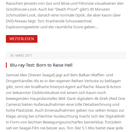
Rauschen jenseits von Gut und Böse und Filmrisse visualisieren den
Grindhouse-Look. Auch bei "Death Proof" gibt’s 45 Minuten
Schmuddel-Look, danach eine normale Optik, die aber kaum über
DVD-Niveau liegt. Ton: Krachende Schusswechsel,
Explosionsgewitter und der räumliche Score geben…
WEITERLESEN
30. MÄRZ 2011
Blu-ray-Test: Born to Raise Hell
Samuel Alex (Steven Seagal) jagt auf dem Balkan Waffen- und
Drogenhändler. Als es in den eigenen Reihen Verluste zu beklagen
gibt, sinnt der knallharte Interpol-Agent auf Rache. Maue B-Action
vor bekannter Ostblock­kulisse mit einem sich kaum noch
bewegenden Hauptdarsteller. Bild: Dank digitalem 4k-Dreh (Red One
Camera) bieten Außenaufnahmen eine tolle Detailzeichnung und
hohe Plas­tizität. Auch Innenaufnahmen geben nur selten Anlass zur
Klage, einzig bei schlechter Ausleuchtung macht sich der Digitaldreh
in Form von leichten Bewegungsunschärfen bemerkbar. Trotzdem
sah ein Seagal-Film nie besser aus. Ton: Der 5.1-Mix bietet zwar jede