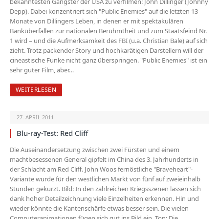
bekanntesten Gangster der USA zu verfilmen: John Dillinger (Johnny
Depp). Dabei konzentriert sich "Public Enemies" auf die letzten 13
Monate von Dillingers Leben, in denen er mit spektakulären
Banküberfallen zur nationalen Berühmtheit und zum Staatsfeind Nr.
1 wird – und die Aufmerksamkeit des FBI (u.a. Christian Bale) auf sich
zieht. Trotz packender Story und hochkarätigen Darstellern will der
cineastische Funke nicht ganz überspringen. "Public Enemies" ist ein
sehr guter Film, aber…
WEITERLESEN
27. APRIL 2011
Blu-ray-Test: Red Cliff
Die Auseinandersetzung zwischen zwei Fürsten und einem
machtbesessenen General gipfelt im China des 3. Jahrhunderts in
der Schlacht am Red Cliff. John Woos fernöstliche "Braveheart"-
Variante wurde für den westlichen Markt von fünf auf zweieinhalb
Stunden gekürzt. Bild: In den zahlreichen Kriegsszenen lassen sich
dank hoher Detailzeichnung viele Einzelheiten erkennen. Hin und
wieder könnte die Kantenschärfe etwas besser sein. Die vielen
Computeranimationen fügen sich gut ins Bild ein. Ton: Die