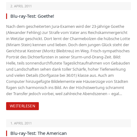
2. APRIL 2011
Blu-ray-Test: Goethe!
Nach dem gescheiterten Jura-Examen wird der 23-jährige Goethe
(Alexander Fehling) zur Strafe vom Vater ans Reichskammergericht
in Wetzlar geschickt. Dort lernt der Charmebolzen die hübsche Lotte
(Miriam Stein) kennen und lieben. Doch dem jungen Glück steht der
Gerichtsrat Kestner (Moritz Bleibtreu) im Weg. Frisch-sympathisches
Porträt des Dichterfürsten in seiner Sturm-und-Drang-Zeit. Bild:
Helle, teils sonnendurchflutete Tageslichtaufnahmen von Gebäuden
und Landschaften sehen dank toller Schärfe, hoher Tiefenwirkung
und vielen Details (Dorfgasse bei 36:01) klasse aus. Auch am
Computer hinzugefügte Bildelemente wie Häuserzüge von Städten
fügen sich harmonisch ins Bild. An der Höchstwertung schrammt
der Transfer jedoch vorbei, weil zahlreiche Abendszenen – egal…
WEITERLESEN
1. APRIL 2011
Blu-ray-Test: The American