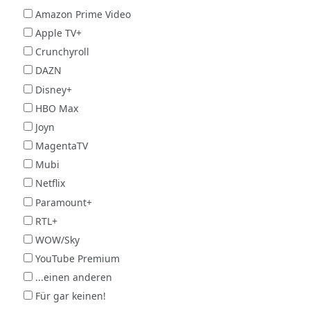
Amazon Prime Video
Apple TV+
Crunchyroll
DAZN
Disney+
HBO Max
Joyn
MagentaTV
Mubi
Netflix
Paramount+
RTL+
WOW/Sky
YouTube Premium
...einen anderen
Für gar keinen!