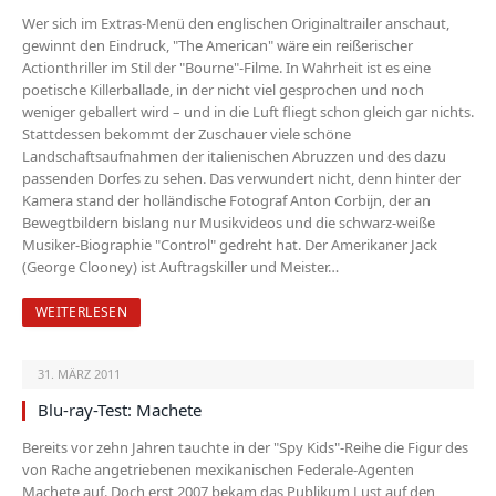
Wer sich im Extras-Menü den englischen Originaltrailer anschaut,
gewinnt den Eindruck, "The American" wäre ein reißerischer
Actionthriller im Stil der "Bourne"-Filme. In Wahrheit ist es eine
poetische Killerballade, in der nicht viel gesprochen und noch
weniger geballert wird – und in die Luft fliegt schon gleich gar nichts.
Stattdessen bekommt der Zuschauer viele schöne
Landschaftsaufnahmen der italienischen Abruzzen und des dazu
passenden Dorfes zu sehen. Das verwundert nicht, denn hinter der
Kamera stand der holländische Fotograf Anton Corbijn, der an
Bewegtbildern bislang nur Musikvideos und die schwarz-weiße
Musiker-Biographie "Control" gedreht hat. Der Amerikaner Jack
(George Clooney) ist Auftragskiller und Meister…
WEITERLESEN
31. MÄRZ 2011
Blu-ray-Test: Machete
Bereits vor zehn Jahren tauchte in der "Spy Kids"-Reihe die Figur des
von Rache angetriebenen mexikanischen Federale-Agenten
Machete auf. Doch erst 2007 bekam das Publikum Lust auf den