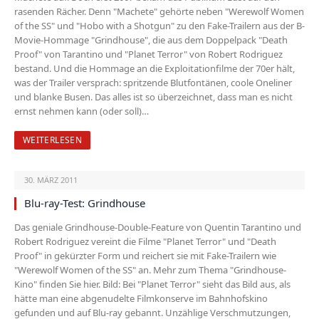
rasenden Rächer. Denn "Machete" gehörte neben "Werewolf Women
of the SS" und "Hobo with a Shotgun" zu den Fake-Trailern aus der B-
Movie-Hommage "Grindhouse", die aus dem Doppelpack "Death
Proof" von Tarantino und "Planet Terror" von Robert Rodriguez
bestand. Und die Hommage an die Exploitationfilme der 70er hält,
was der Trailer versprach: spritzende Blutfontänen, coole Oneliner
und blanke Busen. Das alles ist so überzeichnet, dass man es nicht
ernst nehmen kann (oder soll)…
WEITERLESEN
30. MÄRZ 2011
Blu-ray-Test: Grindhouse
Das geniale Grindhouse-Double-Feature von Quentin Tarantino und
Robert Rodriguez vereint die Filme "Planet Terror" und "Death
Proof" in gekürzter Form und reichert sie mit Fake-Trailern wie
"Werewolf Women of the SS" an. Mehr zum Thema "Grindhouse-
Kino" finden Sie hier. Bild: Bei "Planet Terror" sieht das Bild aus, als
hätte man eine abgenudelte Filmkonserve im Bahnhofskino
gefunden und auf Blu-ray gebannt. Unzählige Verschmutzungen,