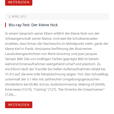
WEITERLESEN
2. APRIL 2011
Blu-ray-Test: Der kleine Nick
In einem Gespräch seiner Eltern erfährt der kleine Nick von der
Schwangerschaft seiner Mama. Und weil die Schulkameraden
erzählen, dass fortan der Nachwuchs im Mittelpunkt steht, gerät der
kleine Kerl in Panik. Amüsante Verfilmung der illus­trierten
Lausbubengeschichten von René Goscinny und Jean-Jacques
Sempé. Bild: Das von kräftigen Farben geprägte Bild ist bereits
während Innenaufnahmen weitgehend scharf und plastisch. Zu
Hochform läuft der Transfer bei hellen Außenaufnahmen (Wald bei
31:31) auf, die eine tolle Detailzeichnung zeigen. Ton: Den Schulalltag
untermalt der 5.1-Mix mit zahlreichen Umgebungsgeräuschen
(Kinderlärm bei 65:46). Extras: Audiokommentar, Making-of (34:09),
Interviews (13:15), "Casting" (7:27), "Die Streiche der Erwachsenen"
(7:26),…
WEITERLESEN