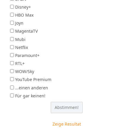
Disney+
HBO Max
Joyn
MagentaTV
Mubi
Netflix
Paramount+
RTL+
WOW/Sky
YouTube Premium
...einen anderen
Für gar keinen!
Zeige Resultat