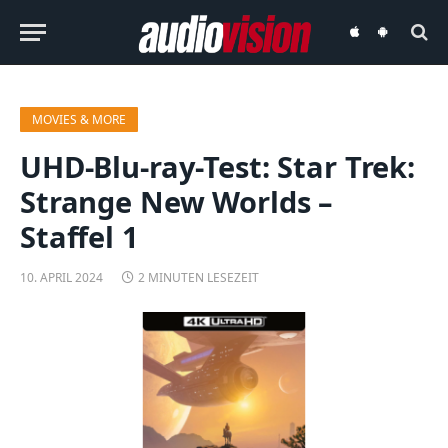
audiovision
audiovision
iOS-
Android-
App
App
MOVIES & MORE
UHD-Blu-ray-Test: Star Trek:
Strange New Worlds –
Staffel 1
10. APRIL 2024
2 MINUTEN LESEZEIT