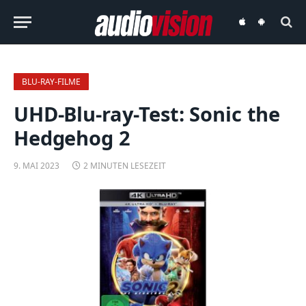
audiovision
audiovision
iOS-
Android-
App
App
BLU-RAY-FILME
UHD-Blu-ray-Test: Sonic the
Hedgehog 2
9. MAI 2023
2 MINUTEN LESEZEIT