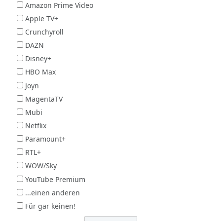
Amazon Prime Video
Apple TV+
Crunchyroll
DAZN
Disney+
HBO Max
Joyn
MagentaTV
Mubi
Netflix
Paramount+
RTL+
WOW/Sky
YouTube Premium
...einen anderen
Für gar keinen!