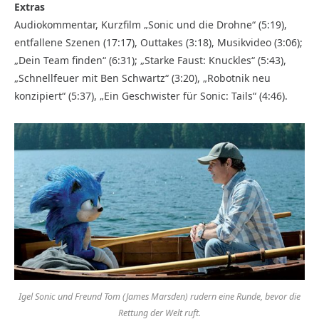
Extras
Audiokommentar, Kurzfilm „Sonic und die Drohne“ (5:19),
entfallene Szenen (17:17), Outtakes (3:18), Musikvideo (3:06);
„Dein Team finden“ (6:31); „Starke Faust: Knuckles“ (5:43),
„Schnellfeuer mit Ben Schwartz“ (3:20), „Robotnik neu
konzipiert“ (5:37), „Ein Geschwister für Sonic: Tails“ (4:46).
Igel Sonic und Freund Tom (James Marsden) rudern eine Runde, bevor die
Rettung der Welt ruft.