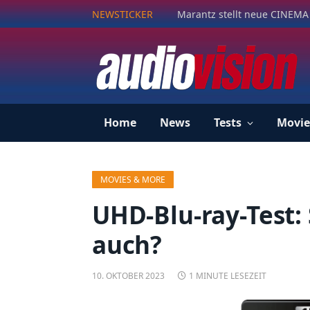
NEWSTICKER
Marantz stellt neue CINEMA 
Home
News
Tests
Movie
MOVIES & MORE
UHD-Blu-ray-Test: 
auch?
10. OKTOBER 2023
1 MINUTE LESEZEIT