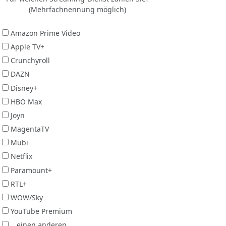
(Mehrfachnennung möglich)
Amazon Prime Video
Apple TV+
Crunchyroll
DAZN
Disney+
HBO Max
Joyn
MagentaTV
Mubi
Netflix
Paramount+
RTL+
WOW/Sky
YouTube Premium
...einen anderen