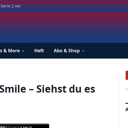
Serie 2 vor
s & More
Heft
Abo & Shop
Smile – Siehst du es
>
A