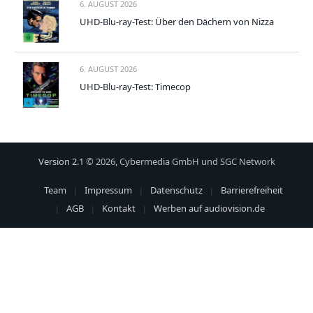
6. AUGUST 2026
UHD-Blu-ray-Test: Über den Dächern von Nizza
6. AUGUST 2026
UHD-Blu-ray-Test: Timecop
Version 2.1
© 2026, Cybermedia GmbH und SGC Network
Team
Impressum
Datenschutz
Barrierefreiheit
AGB
Kontakt
Werben auf audiovision.de