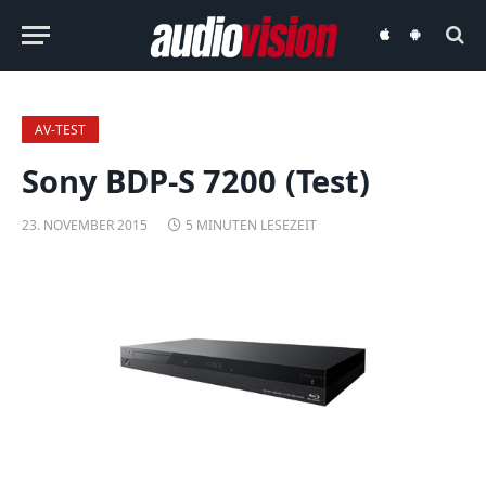
audiovision
audiovision
iOS-
Android-
App
App
AV-TEST
Sony BDP-S 7200 (Test)
23. NOVEMBER 2015
5 MINUTEN LESEZEIT