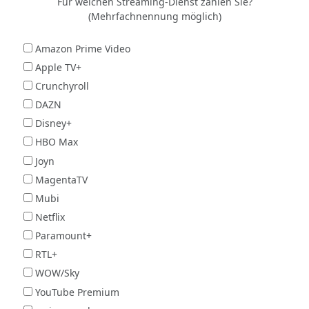
Für welchen Streaming-Dienst zahlen Sie?
(Mehrfachnennung möglich)
Amazon Prime Video
Apple TV+
Crunchyroll
DAZN
Disney+
HBO Max
Joyn
MagentaTV
Mubi
Netflix
Paramount+
RTL+
WOW/Sky
YouTube Premium