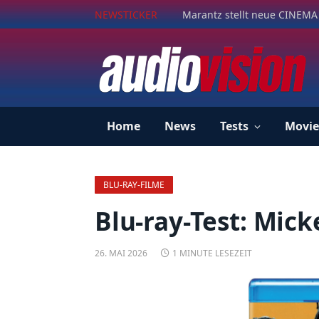
NEWSTICKER
Marantz stellt neue CINEMA 
Home
News
Tests
Movie
BLU-RAY-FILME
Blu-ray-Test: Mick
26. MAI 2026
1 MINUTE LESEZEIT