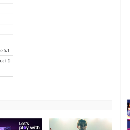
o 5.1
TrueHD