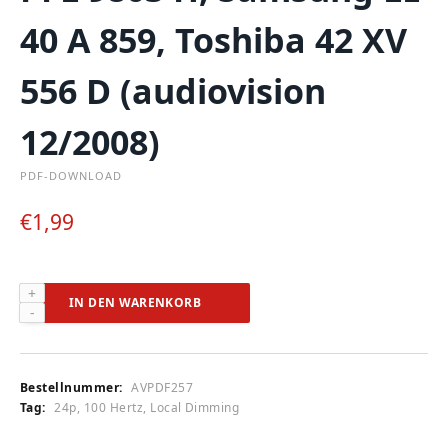
40 A 859, Toshiba 42 XV
556 D (audiovision
12/2008)
PDF-DOWNLOAD
€
1,99
JVC
IN DEN WARENKORB
LT-
42
DS
9
Bestellnummer:
AVPDF257
BU,
Tag:
24p, 100 Hertz, Local Dimming
LG
42