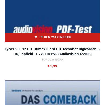
IN DEN WARENKORB
Eycos S 80.12 HD, Humax ICord HD, Technisat Digicorder S2
HD, Topfield TF 770 HD PVR (audiovision 4/2008)
PDF-DOWNLOAD
€
1,99