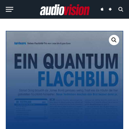
audiovision
audiovision
iOS-
Android-
App
App