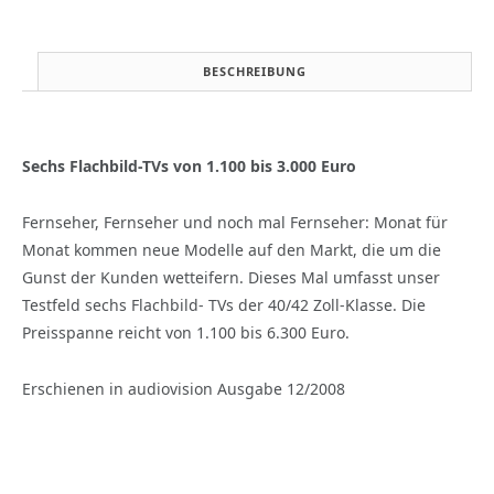
LG
6100,
Panasonic
BESCHREIBUNG
TH-
42
PZ
800
Sechs Flachbild-TVs von 1.100 bis 3.000 Euro
E,
Philips
Fernseher, Fernseher und noch mal Fernseher: Monat für
42
PFL
Monat kommen neue Modelle auf den Markt, die um die
9803
Gunst der Kunden wetteifern. Dieses Mal umfasst unser
H,
Testfeld sechs Flachbild- TVs der 40/42 Zoll-Klasse. Die
Samsung
Preisspanne reicht von 1.100 bis 6.300 Euro.
LE
40
A
Erschienen in audiovision Ausgabe 12/2008
859,
Toshiba
42
XV