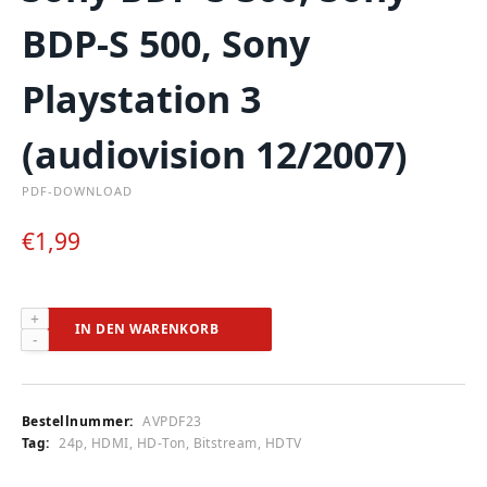
BDP-S 500, Sony
Playstation 3
(audiovision 12/2007)
PDF-DOWNLOAD
€
1,99
Panasonic
IN DEN WARENKORB
DMP-
BD
10A,
Pioneer
Bestellnummer:
AVPDF23
BDP-
Tag:
24p, HDMI, HD-Ton, Bitstream, HDTV
LX
70A,