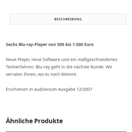
Samsung
BD-
P
BESCHREIBUNG
1400,
Sony
BDP-
S
Sechs Blu-ray-Player von 500 bis 1.500 Euro
300,
Sony
Neue Player, neue Software und ein maßgeschneidertes
BDP-
S
Testverfahren: Blu-ray geht in die nächste Runde. Wir
500,
verraten Ihnen, wo es noch klemmt.
Sony
Playstation
Erschienen in audiovision Ausgabe 12/2007
3
(audiovision
12/2007)
Menge
Ähnliche Produkte