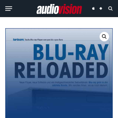
audiovision
audiovision
iOS-
Android-
App
App