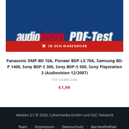
IN DEN WARENKORB
Panasonic DMP-BD 10A, Pioneer BDP-LX 70A, Samsung BD-
P 1400, Sony BDP-S 300, Sony BDP-S 500, Sony Playstation
3 (audiovision 12/2007)
PDF-DOWNLOAD
€
1,99
Version 2.1
© 2026, Cybermedia GmbH und SGC Network
Team
Impressum
Datenschutz
Barrierefreiheit