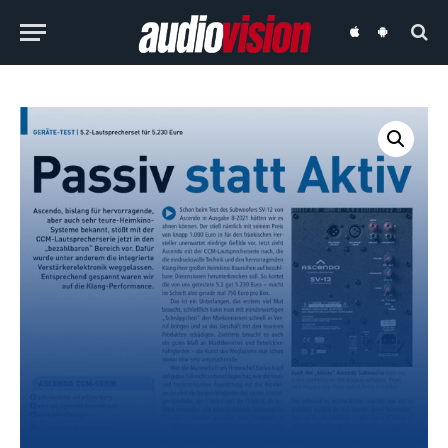
audiovision
audiovision
iOS-
Android-
App
App