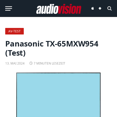
audiovision
audiovision
iOS-
Android-
App
App
AV-TEST
Panasonic TX-65MXW954
(Test)
13. MAI 2024
7 MINUTEN LESEZEIT