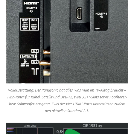
Vollausstattung: Der Panasonic hat alles, was man im TV-Alltag braucht –
Twin-Tuner für Kabel, Satellit und DVB-T2, zwei „CI+“-Slots sowie Kopfhörer-
bzw. Subwoofer-Ausgang. Zwei der vier HDMI-Ports unterstützen zudem
den aktuellen Standard 2.1.