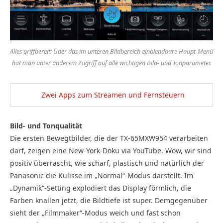
Alles griffbereit: Über das im unteren Bildbereich einblendbare Haupt-Menü
hat man unter anderem Zugriff auf alle wichtigen Bild- und Tonparameter.
Zwei Apps zum Streamen und Fernsteuern
Bild- und Tonqualität
Die ersten Bewegtbilder, die der TX-65MXW954 verarbeiten
darf, zeigen eine New-York-Doku via YouTube. Wow, wir sind
positiv überrascht, wie scharf, plastisch und natürlich der
Panasonic die Kulisse im „Normal“-Modus darstellt. Im
„Dynamik“-Setting explodiert das Display förmlich, die
Farben knallen jetzt, die Bildtiefe ist super. Demgegenüber
sieht der „Filmmaker“-Modus weich und fast schon