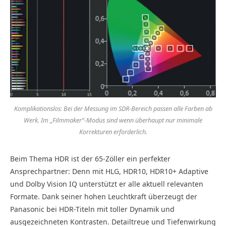
Komplikationslos: Bei der Messung im SDR-Bereich passen alle Farben ab
Werk. Im „Filmmaker“-Modus sind wenn überhaupt nur minimale
Korrekturen erforderlich.
Beim Thema HDR ist der 65-Zöller ein perfekter
Ansprechpartner: Denn mit HLG, HDR10, HDR10+ Adaptive
und Dolby Vision IQ unterstützt er alle aktuell relevanten
Formate. Dank seiner hohen Leuchtkraft überzeugt der
Panasonic bei HDR-Titeln mit toller Dynamik und
ausgezeichneten Kontrasten. Detailtreue und Tiefenwirkung