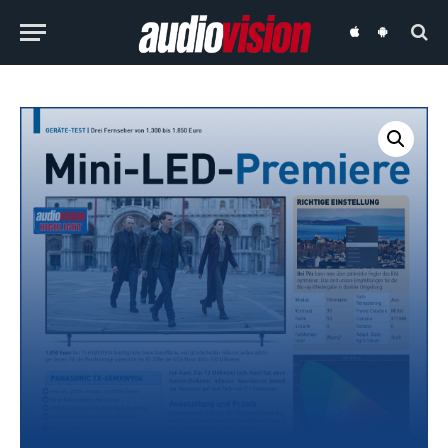
audiovision
audiovision
iOS-
Android-
App
App