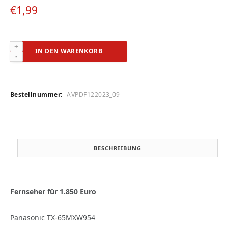
€
1,99
Panasonic
IN DEN WARENKORB
TX-
65MXW954
(audiovision
12-
Bestellnummer:
AVPDF122023_09
2023)
Menge
BESCHREIBUNG
Fernseher für 1.850 Euro
Panasonic TX-65MXW954