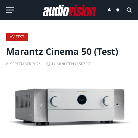
audiovision
audiovision
iOS-
Android-
App
App
AV-TEST
Marantz Cinema 50 (Test)
8. SEPTEMBER 2025
11 MINUTEN LESEZEIT