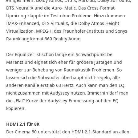
einiges mehr: Dolby Atmos, DTS:X, Auro 3D, Dolby Surround,
DTS Neural:X und die Auro- Matic. Das Cross-Format-
Upmixing klappte im Test ohne Probleme. Hinzu kommen
IMAX-Enhanced, DTS Virtual:X, die Dolby Atmos Height
Virtualization, MPEG-H des Fraunhofer-Instituts und Sonys
Raumklangformat 360 Reality Audio.
Der Equalizer ist schon lange ein Schwachpunkt bei
Marantz und eignet sich eher für gröbere Justagen und
weniger zur Behebung von Raumakustik-Problemen. So
lassen sich die Subwoofer überhaupt nicht regeln, alle
anderen Kanäle erst ab 63 Hertz. Auch kann man den EQ
nicht zusammen mit Audyssey nutzen. Immerhin darf man
die „Flat“-Kurve der Audyssey-Einmessung auf den EQ
kopieren.
HDMI 2.1 für 8K
Der Cinema 50 unterstützt den HDMI-2.1-Standard an allen