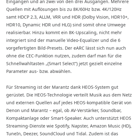
Eingängen und an zwei von den drei Ausgängen. Mehrere
Quellen mit Auflösungen bis zu 8K/60Hz bzw. 4K/120Hz
samt HDCP 2.3, ALLM, VRR und HDR (Dolby Vision, HDR10+,
HDR10, Dynamic HDR und HLG) sind somit ohne Umwege
realisierbar. Hinzu kommt ein 8K-Upscaling, nicht mehr
integriert sind der manuelle Video-Equalizer und die 6
vorgefertigten Bild-Presets. Der eARC lässt sich nun auch
ohne die CEC-Funktion nutzen, zudem darf man für die
Schnellwahltasten „(Smart Select“) jetzt gezielt einzelne
Parameter aus- bzw. abwählen.
Für Streaming ist der Marantz dank HEOS-System gut
gerüstet. Die HEOS-Technologie verteilt Musik aus dem Netz
und externen Quellen auf jedes HEOS-kompatible Gerät von
Denon und Marantz – egal, ob AV-Verstärker, Soundbar,
Kompaktanlage oder Smart-Speaker. Auch unterstützt HEOS
Streaming-Dienste wie Spotify, Napster, Amazon Music (HD),
TuneIn, Deezer, SoundCloud und Tidal. Zudem ist das