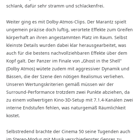
schlank, dafür sehr stramm und schlackenfrei.
Weiter ging es mit Dolby-Atmos-Clips. Der Marantz spielt
ungemein präzise doch luftig, verortete Effekte zum Greifen
körperhaft an ihren angestammten Platz im Raum. Selbst
kleinste Details wurden dabei klar herausgearbeitet, was
auch für die bestens nachvollziehbaren Effekte über dem
Kopf galt. Der Panzer im Finale von „Ghost in the Shell“
(Dolby Atmos) wütete zudem mit aggressiver Dynamik und
Bässen, die der Szene den nötigen Realismus verliehen.
Unseren Wertungskriterien gemäß müssen wir der
Surround-Performance trotzdem zwei Punkte abziehen, da
zu einem vollwertigen Kino-3D-Setup mit 7.1.4-Kanälen zwei
interne Endstufen fehlen, was naturgemäß Räumlichkeit
kostet.
Selbstredend brachte der Cinema 50 seine Tugenden auch
im Stereo-Modus mit Musik verschiedenster Genres zu