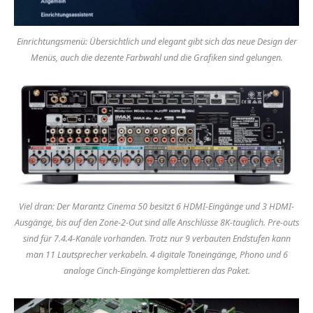
Einrichtungsmenü: Übersichtlich und elegant gibt sich das neue Design der
Menüs, auch die dezente Farbwahl und die Grafiken sind gelungen.
Viel dran: Der Marantz Cinema 50 besitzt 6 HDMI-Eingänge und 3 HDMI-
Ausgänge, bis auf den Zone-2-Out sind alle Anschlüsse 8K-tauglich. Pre-outs
sind für 7.4.4-Kanäle vorhanden. Trotz nur 9 verbauten Endstufen kann
man 11 Lautsprecher verkabeln. 4 digitale Toneingänge, Phono und 6
analoge Cinch-Eingänge komplettieren das Paket.