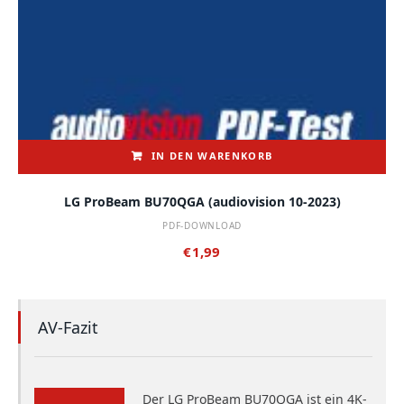
IN DEN WARENKORB
LG ProBeam BU70QGA (audiovision 10-2023)
PDF-DOWNLOAD
€
1,99
AV-Fazit
Der LG ProBeam BU70QGA ist ein 4K-