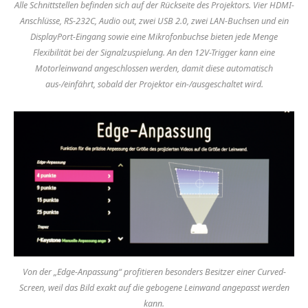
Alle Schnittstellen befinden sich auf der Rückseite des Projektors. Vier HDMI-
Anschlüsse, RS-232C, Audio out, zwei USB 2.0, zwei LAN-Buchsen und ein
DisplayPort-Eingang sowie eine Mikrofonbuchse bieten jede Menge
Flexibilität bei der Signalzuspielung. An den 12V-Trigger kann eine
Motorleinwand angeschlossen werden, damit diese automatisch
aus-/einfährt, sobald der Projektor ein-/ausgeschaltet wird.
Von der „Edge-Anpassung“ profitieren besonders Besitzer einer Curved-
Screen, weil das Bild exakt auf die gebogene Leinwand angepasst werden
kann.