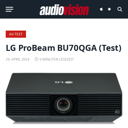
audiovision
audiovision
iOS-
Android-
App
App
AV-TEST
LG ProBeam BU70QGA (Test)
29. APRIL 2024
9 MINUTEN LESEZEIT