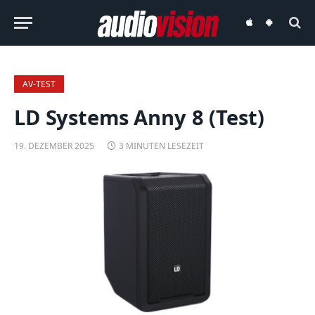
audiovision
audiovision
iOS-
Android-
App
App
AV-TEST
LD Systems Anny 8 (Test)
19. DEZEMBER 2025
3 MINUTEN LESEZEIT