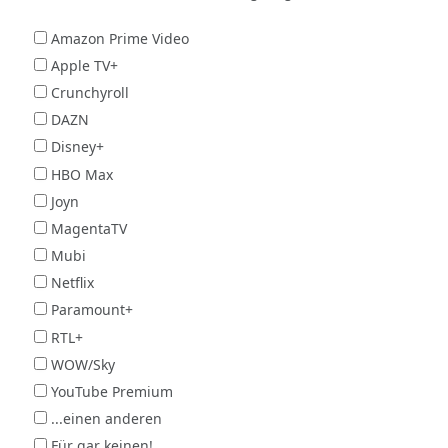
Amazon Prime Video
Apple TV+
Crunchyroll
DAZN
Disney+
HBO Max
Joyn
MagentaTV
Mubi
Netflix
Paramount+
RTL+
WOW/Sky
YouTube Premium
...einen anderen
Für gar keinen!