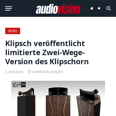
audiovision
audiovision
iOS-
Android-
App
App
NEWS
Klipsch veröffentlicht
limitierte Zwei-Wege-
Version des Klipschorn
5. JUNI 2026
4 MINUTEN LESEZEIT