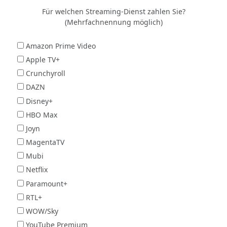
Für welchen Streaming-Dienst zahlen Sie?
(Mehrfachnennung möglich)
Amazon Prime Video
Apple TV+
Crunchyroll
DAZN
Disney+
HBO Max
Joyn
MagentaTV
Mubi
Netflix
Paramount+
RTL+
WOW/Sky
YouTube Premium