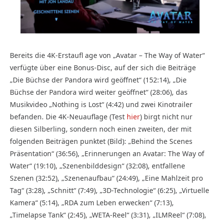
Bereits die 4K-Erstaufl age von „Avatar – The Way of Water“
verfügte über eine Bonus-Disc, auf der sich die Beiträge
„Die Büchse der Pandora wird geöffnet“ (152:14), „Die
Büchse der Pandora wird weiter geöffnet“ (28:06), das
Musikvideo „Nothing is Lost“ (4:42) und zwei Kinotrailer
befanden. Die 4K-Neuauflage (Test
hier
) birgt nicht nur
diesen Silberling, sondern noch einen zweiten, der mit
folgenden Beiträgen punktet (Bild): „Behind the Scenes
Präsentation“ (36:56), „Erinnerungen an Avatar: The Way of
Water“ (19:10), „Szenenbilddesign“ (32:08), entfallene
Szenen (32:52), „Szenenaufbau“ (24:49), „Eine Mahlzeit pro
Tag“ (3:28), „Schnitt“ (7:49), „3D-Technologie“ (6:25), „Virtuelle
Kamera“ (5:14), „RDA zum Leben erwecken“ (7:13),
„Timelapse Tank“ (2:45), „WETA-Reel“ (3:31), „ILMReel“ (7:08),