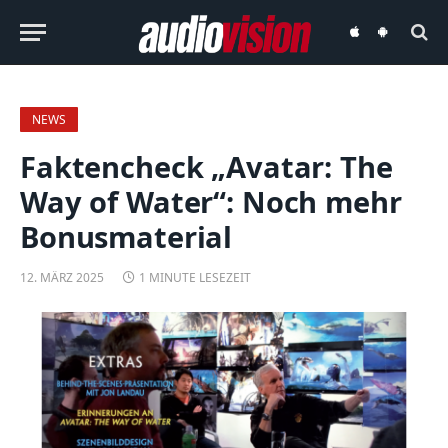
audiovision
audiovision
iOS-
Android-
App
App
NEWS
Faktencheck „Avatar: The
Way of Water“: Noch mehr
Bonusmaterial
12. MÄRZ 2025
1 MINUTE LESEZEIT